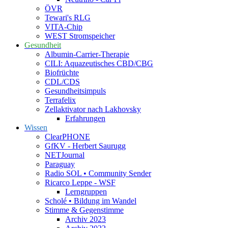
ÖVR
Tewari's RLG
VITA-Chip
WEST Stromspeicher
Gesundheit
Albumin-Carrier-Therapie
CILI: Aquazeutisches CBD/CBG
Biofrüchte
CDL/CDS
Gesundheitsimpuls
Terrafelix
Zellaktivator nach Lakhovsky
Erfahrungen
Wissen
ClearPHONE
GfKV - Herbert Saurugg
NETJournal
Paraguay
Radio SOL • Community Sender
Ricarco Leppe - WSF
Lerngruppen
Scholé • Bildung im Wandel
Stimme & Gegenstimme
Archiv 2023