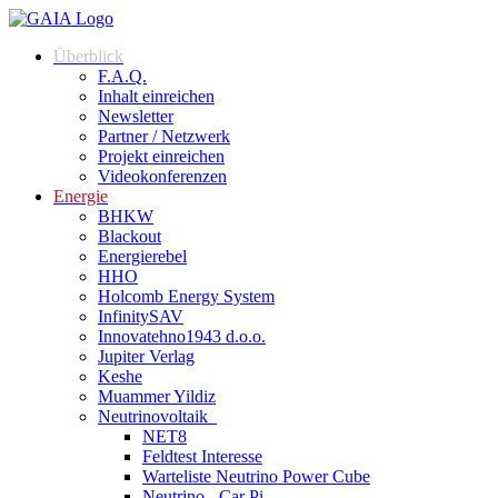
Überblick
F.A.Q.
Inhalt einreichen
Newsletter
Partner / Netzwerk
Projekt einreichen
Videokonferenzen
Energie
BHKW
Blackout
Energierebel
HHO
Holcomb Energy System
InfinitySAV
Innovatehno1943 d.o.o.
Jupiter Verlag
Keshe
Muammer Yildiz
Neutrinovoltaik
NET8
Feldtest Interesse
Warteliste Neutrino Power Cube
Neutrino - Car Pi