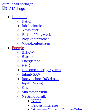
Zum Inhalt springen
Überblick
F.A.Q.
Inhalt einreichen
Newsletter
Partner / Netzwerk
Projekt einreichen
Videokonferenzen
Energie
BHKW
Blackout
Energierebel
HHO
Holcomb Energy System
InfinitySAV
Innovatehno1943 d.o.o.
Jupiter Verlag
Keshe
Muammer Yildiz
Neutrinovoltaik
NET8
Feldtest Interesse
Warteliste Neutrino Power Cube