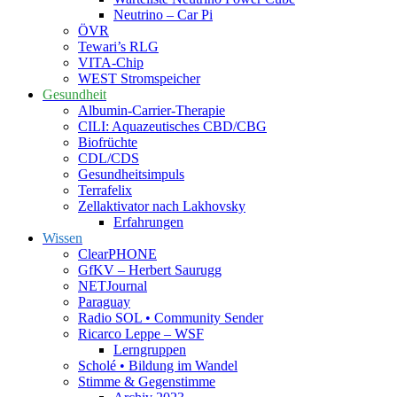
Neutrino – Car Pi
ÖVR
Tewari’s RLG
VITA-Chip
WEST Stromspeicher
Gesundheit
Albumin-Carrier-Therapie
CILI: Aquazeutisches CBD/CBG
Biofrüchte
CDL/CDS
Gesundheitsimpuls
Terrafelix
Zellaktivator nach Lakhovsky
Erfahrungen
Wissen
ClearPHONE
GfKV – Herbert Saurugg
NETJournal
Paraguay
Radio SOL • Community Sender
Ricarco Leppe – WSF
Lerngruppen
Scholé • Bildung im Wandel
Stimme & Gegenstimme