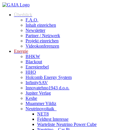
Überblick
F.A.Q.
Inhalt einreichen
Newsletter
Partner / Netzwerk
Projekt einreichen
Videokonferenzen
Energie
BHKW
Blackout
Energierebel
HHO
Holcomb Energy System
InfinitySAV
Innovatehno1943 d.o.o.
Jupiter Verlag
Keshe
Muammer Yildiz
Neutrinovoltaik
NET8
Feldtest Interesse
Warteliste Neutrino Power Cube
Neutrino – Car Pi