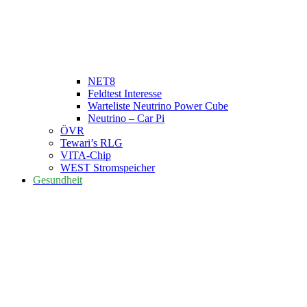
NET8
Feldtest Interesse
Warteliste Neutrino Power Cube
Neutrino – Car Pi
ÖVR
Tewari’s RLG
VITA-Chip
WEST Stromspeicher
Gesundheit