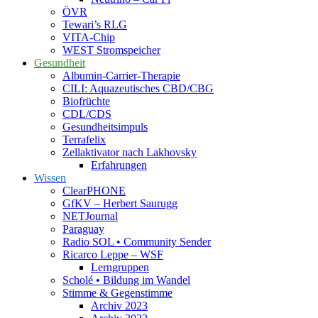
ÖVR
Tewari’s RLG
VITA-Chip
WEST Stromspeicher
Gesundheit
Albumin-Carrier-Therapie
CILI: Aquazeutisches CBD/CBG
Biofrüchte
CDL/CDS
Gesundheitsimpuls
Terrafelix
Zellaktivator nach Lakhovsky
Erfahrungen
Wissen
ClearPHONE
GfKV – Herbert Saurugg
NETJournal
Paraguay
Radio SOL • Community Sender
Ricarco Leppe – WSF
Lerngruppen
Scholé • Bildung im Wandel
Stimme & Gegenstimme
Archiv 2023