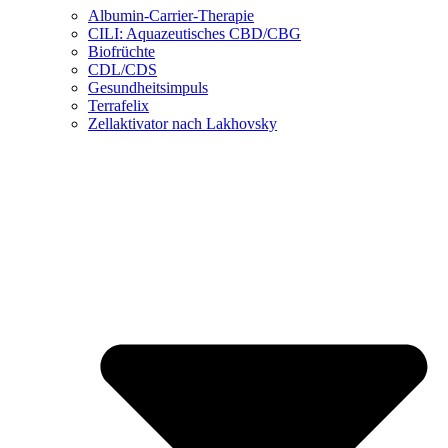
Albumin-Carrier-Therapie
CILI: Aquazeutisches CBD/CBG
Biofrüchte
CDL/CDS
Gesundheitsimpuls
Terrafelix
Zellaktivator nach Lakhovsky