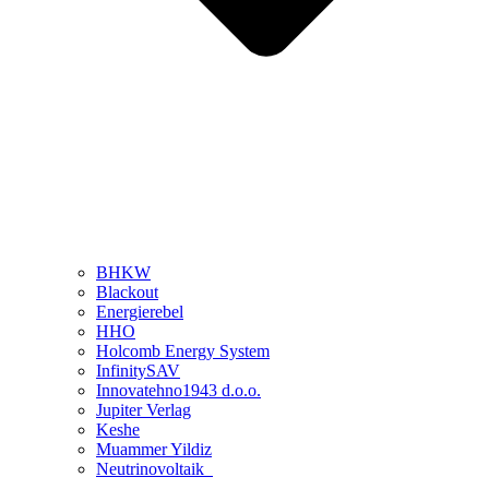
BHKW
Blackout
Energierebel
HHO
Holcomb Energy System
InfinitySAV
Innovatehno1943 d.o.o.
Jupiter Verlag
Keshe
Muammer Yildiz
Neutrinovoltaik