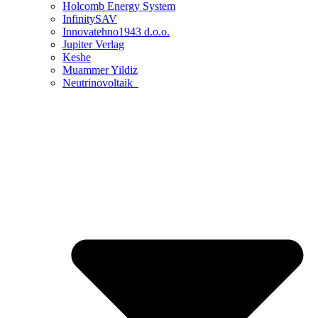
Holcomb Energy System
InfinitySAV
Innovatehno1943 d.o.o.
Jupiter Verlag
Keshe
Muammer Yildiz
Neutrinovoltaik