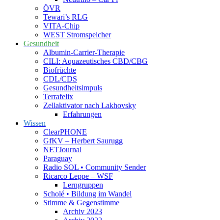
ÖVR
Tewari’s RLG
VITA-Chip
WEST Stromspeicher
Gesundheit
Albumin-Carrier-Therapie
CILI: Aquazeutisches CBD/CBG
Biofrüchte
CDL/CDS
Gesundheitsimpuls
Terrafelix
Zellaktivator nach Lakhovsky
Erfahrungen
Wissen
ClearPHONE
GfKV – Herbert Saurugg
NETJournal
Paraguay
Radio SOL • Community Sender
Ricarco Leppe – WSF
Lerngruppen
Scholé • Bildung im Wandel
Stimme & Gegenstimme
Archiv 2023