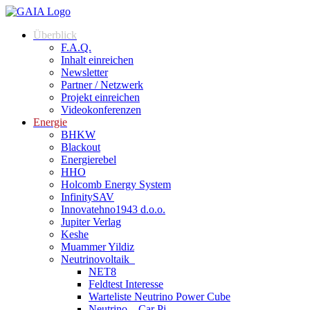
Zum
Inhalt
Überblick
springen
F.A.Q.
Inhalt einreichen
Newsletter
Partner / Netzwerk
Projekt einreichen
Videokonferenzen
Energie
BHKW
Blackout
Energierebel
HHO
Holcomb Energy System
InfinitySAV
Innovatehno1943 d.o.o.
Jupiter Verlag
Keshe
Muammer Yildiz
Neutrinovoltaik
NET8
Feldtest Interesse
Warteliste Neutrino Power Cube
Neutrino – Car Pi