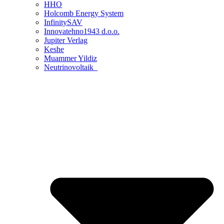
HHO
Holcomb Energy System
InfinitySAV
Innovatehno1943 d.o.o.
Jupiter Verlag
Keshe
Muammer Yildiz
Neutrinovoltaik