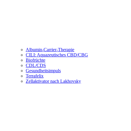
Albumin-Carrier-Therapie
CILI: Aquazeutisches CBD/CBG
Biofrüchte
CDL/CDS
Gesundheitsimpuls
Terrafelix
Zellaktivator nach Lakhovsky