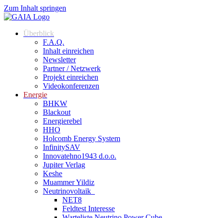
Zum Inhalt springen
Überblick
F.A.Q.
Inhalt einreichen
Newsletter
Partner / Netzwerk
Projekt einreichen
Videokonferenzen
Energie
BHKW
Blackout
Energierebel
HHO
Holcomb Energy System
InfinitySAV
Innovatehno1943 d.o.o.
Jupiter Verlag
Keshe
Muammer Yildiz
Neutrinovoltaik
NET8
Feldtest Interesse
Warteliste Neutrino Power Cube