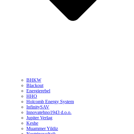
BHKW
Blackout
Energierebel
HHO
Holcomb Energy System
InfinitySAV
Innovatehno1943 d.o.o.
Jupiter Verlag
Keshe
Muammer Yildiz
Neutrinovoltaik