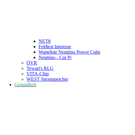
NET8
Feldtest Interesse
Warteliste Neutrino Power Cube
Neutrino - Car Pi
ÖVR
Tewari's RLG
VITA-Chip
WEST Stromspeicher
Gesundheit