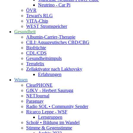
Neutrino - Car Pi
ÖVR
Tewari's RLG
VITA-Chip
WEST Stromspeicher
Gesundheit
Albumin-Carrier-Therapie
CILI: Aquazeutisches CBD/CBG
Biofrüchte
CDL/CDS
Gesundheitsimpuls
Terrafelix
Zellaktivator nach Lakhovsky
Erfahrungen
Wissen
ClearPHONE
GfKV - Herbert Saurugg
NETJournal
Paraguay
Radio SOL • Community Sender
Ricarco Leppe - WSF
Lerngruppen
Scholé • Bildung im Wandel
Stimme & Gegenstimme