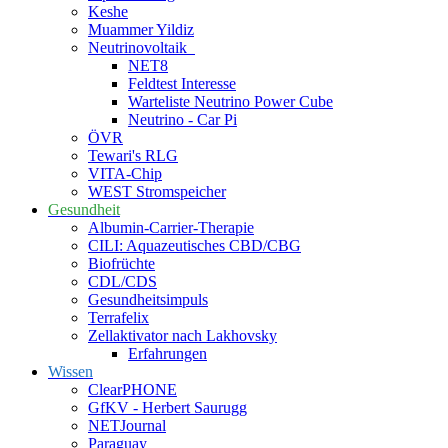
Keshe
Muammer Yildiz
Neutrinovoltaik
NET8
Feldtest Interesse
Warteliste Neutrino Power Cube
Neutrino - Car Pi
ÖVR
Tewari's RLG
VITA-Chip
WEST Stromspeicher
Gesundheit
Albumin-Carrier-Therapie
CILI: Aquazeutisches CBD/CBG
Biofrüchte
CDL/CDS
Gesundheitsimpuls
Terrafelix
Zellaktivator nach Lakhovsky
Erfahrungen
Wissen
ClearPHONE
GfKV - Herbert Saurugg
NETJournal
Paraguay