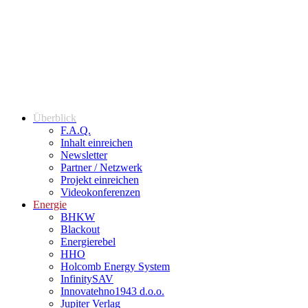
Überblick
F.A.Q.
Inhalt einreichen
Newsletter
Partner / Netzwerk
Projekt einreichen
Videokonferenzen
Energie
BHKW
Blackout
Energierebel
HHO
Holcomb Energy System
InfinitySAV
Innovatehno1943 d.o.o.
Jupiter Verlag