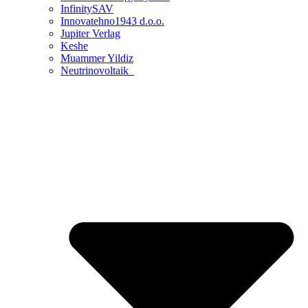
InfinitySAV
Innovatehno1943 d.o.o.
Jupiter Verlag
Keshe
Muammer Yildiz
Neutrinovoltaik