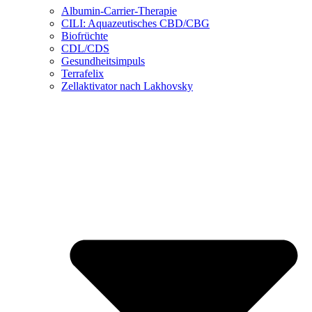
Albumin-Carrier-Therapie
CILI: Aquazeutisches CBD/CBG
Biofrüchte
CDL/CDS
Gesundheitsimpuls
Terrafelix
Zellaktivator nach Lakhovsky