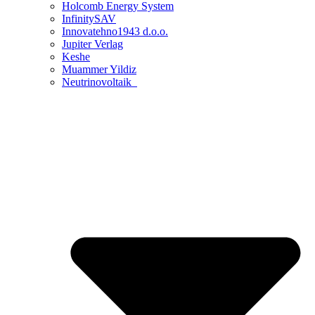
Holcomb Energy System
InfinitySAV
Innovatehno1943 d.o.o.
Jupiter Verlag
Keshe
Muammer Yildiz
Neutrinovoltaik