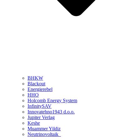
BHKW
Blackout
Energierebel
HHO
Holcomb Energy System
InfinitySAV
Innovatehno1943 d.o.o.
Jupiter Verlag
Keshe
Muammer Yildiz
Neutrinovoltaik