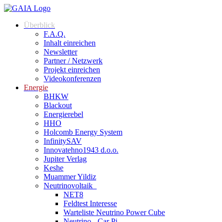
Überblick
F.A.Q.
Inhalt einreichen
Newsletter
Partner / Netzwerk
Projekt einreichen
Videokonferenzen
Energie
BHKW
Blackout
Energierebel
HHO
Holcomb Energy System
InfinitySAV
Innovatehno1943 d.o.o.
Jupiter Verlag
Keshe
Muammer Yildiz
Neutrinovoltaik
NET8
Feldtest Interesse
Warteliste Neutrino Power Cube
Neutrino - Car Pi