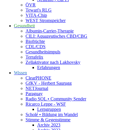
ÖVR
Tewari's RLG
VITA-Chip
WEST Stromspeicher
Gesundheit
Albumin-Carrier-Therapie
CILI: Aquazeutisches CBD/CBG
Biofrüchte
CDL/CDS
Gesundheitsimpuls
Terrafelix
Zellaktivator nach Lakhovsky
Erfahrungen
Wissen
ClearPHONE
GfKV - Herbert Saurugg
NETJournal
Paraguay
Radio SOL • Community Sender
Ricarco Leppe - WSF
Lerngruppen
Scholé • Bildung im Wandel
Stimme & Gegenstimme
Archiv 2023