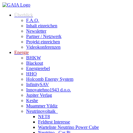
Zum
Inhalt
Überblick
springen
F.A.Q.
Inhalt einreichen
Newsletter
Partner / Netzwerk
Projekt einreichen
Videokonferenzen
Energie
BHKW
Blackout
Energierebel
HHO
Holcomb Energy System
InfinitySAV
Innovatehno1943 d.o.o.
Jupiter Verlag
Keshe
Muammer Yildiz
Neutrinovoltaik
NET8
Feldtest Interesse
Warteliste Neutrino Power Cube
Neutrino - Car Pi