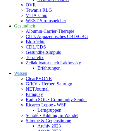
ÖVR
Tewari's RLG
VITA-Chip
WEST Stromspeicher
Gesundheit
Albumin-Carrier-Therapie
CILI: Aquazeutisches CBD/CBG
Biofrüchte
CDL/CDS
Gesundheitsimpuls
Terrafelix
Zellaktivator nach Lakhovsky
Erfahrungen
Wissen
ClearPHONE
GfKV - Herbert Saurugg
NETJournal
Paraguay
Radio SOL • Community Sender
Ricarco Leppe - WSF
Lerngruppen
Scholé • Bildung im Wandel
Stimme & Gegenstimme
Archiv 2023