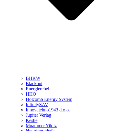
BHKW
Blackout
Energierebel
HHO
Holcomb Energy System
InfinitySAV
Innovatehno1943 d.o.o.
Jupiter Verlag
Keshe
Muammer Yildiz
Neutrinovoltaik