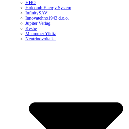
HHO
Holcomb Energy System
InfinitySAV
Innovatehno1943 d.o.o.
Jupiter Verlag
Keshe
Muammer Yildiz
Neutrinovoltaik