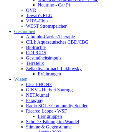
Neutrino - Car Pi
ÖVR
Tewari's RLG
VITA-Chip
WEST Stromspeicher
Gesundheit
Albumin-Carrier-Therapie
CILI: Aquazeutisches CBD/CBG
Biofrüchte
CDL/CDS
Gesundheitsimpuls
Terrafelix
Zellaktivator nach Lakhovsky
Erfahrungen
Wissen
ClearPHONE
GfKV - Herbert Saurugg
NETJournal
Paraguay
Radio SOL • Community Sender
Ricarco Leppe - WSF
Lerngruppen
Scholé • Bildung im Wandel
Stimme & Gegenstimme