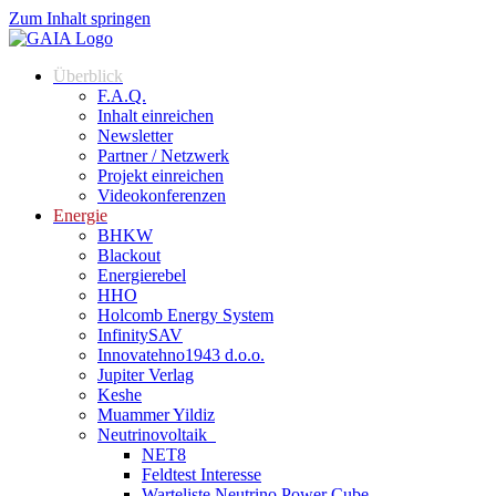
Zum Inhalt springen
Überblick
F.A.Q.
Inhalt einreichen
Newsletter
Partner / Netzwerk
Projekt einreichen
Videokonferenzen
Energie
BHKW
Blackout
Energierebel
HHO
Holcomb Energy System
InfinitySAV
Innovatehno1943 d.o.o.
Jupiter Verlag
Keshe
Muammer Yildiz
Neutrinovoltaik
NET8
Feldtest Interesse
Warteliste Neutrino Power Cube