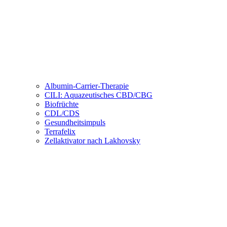
Albumin-Carrier-Therapie
CILI: Aquazeutisches CBD/CBG
Biofrüchte
CDL/CDS
Gesundheitsimpuls
Terrafelix
Zellaktivator nach Lakhovsky