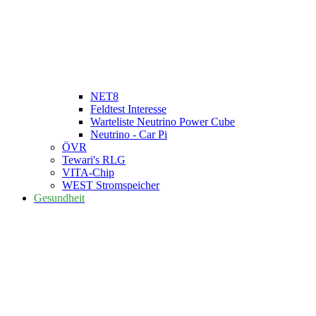
NET8
Feldtest Interesse
Warteliste Neutrino Power Cube
Neutrino - Car Pi
ÖVR
Tewari's RLG
VITA-Chip
WEST Stromspeicher
Gesundheit