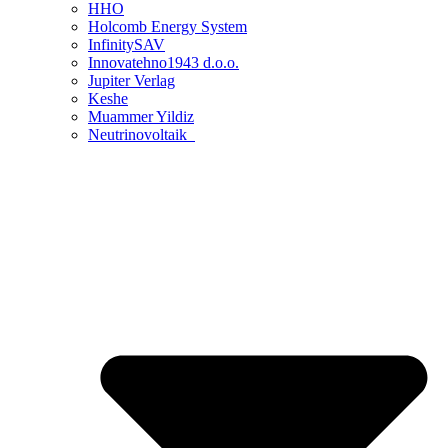
HHO
Holcomb Energy System
InfinitySAV
Innovatehno1943 d.o.o.
Jupiter Verlag
Keshe
Muammer Yildiz
Neutrinovoltaik