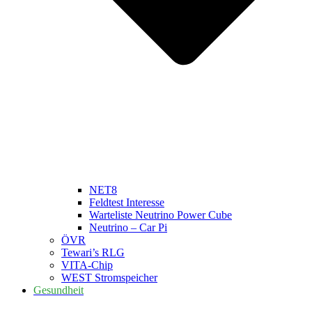
NET8
Feldtest Interesse
Warteliste Neutrino Power Cube
Neutrino – Car Pi
ÖVR
Tewari’s RLG
VITA-Chip
WEST Stromspeicher
Gesundheit