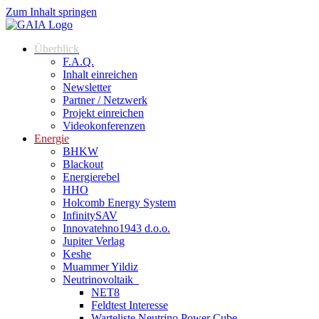
Zum Inhalt springen
Überblick
F.A.Q.
Inhalt einreichen
Newsletter
Partner / Netzwerk
Projekt einreichen
Videokonferenzen
Energie
BHKW
Blackout
Energierebel
HHO
Holcomb Energy System
InfinitySAV
Innovatehno1943 d.o.o.
Jupiter Verlag
Keshe
Muammer Yildiz
Neutrinovoltaik
NET8
Feldtest Interesse
Warteliste Neutrino Power Cube