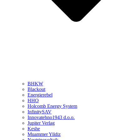
BHKW
Blackout
Energierebel
HHO
Holcomb Energy System
InfinitySAV
Innovatehno1943 d.o.o.
Jupiter Verlag
Keshe
Muammer Yildiz
Neutrinovoltaik