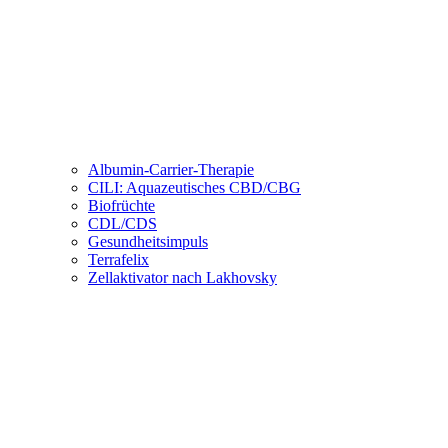
Albumin-Carrier-Therapie
CILI: Aquazeutisches CBD/CBG
Biofrüchte
CDL/CDS
Gesundheitsimpuls
Terrafelix
Zellaktivator nach Lakhovsky