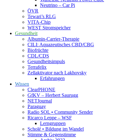
Neutrino – Car Pi
ÖVR
Tewari’s RLG
VITA-Chip
WEST Stromspeicher
Gesundheit
Albumin-Carrier-Therapie
CILI: Aquazeutisches CBD/CBG
Biofrüchte
CDL/CDS
Gesundheitsimpuls
Terrafelix
Zellaktivator nach Lakhovsky
Erfahrungen
Wissen
ClearPHONE
GfKV – Herbert Saurugg
NETJournal
Paraguay
Radio SOL • Community Sender
Ricarco Leppe – WSF
Lerngruppen
Scholé • Bildung im Wandel
Stimme & Gegenstimme