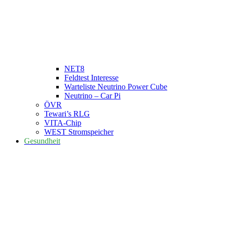
NET8
Feldtest Interesse
Warteliste Neutrino Power Cube
Neutrino – Car Pi
ÖVR
Tewari’s RLG
VITA-Chip
WEST Stromspeicher
Gesundheit