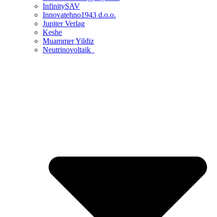
InfinitySAV
Innovatehno1943 d.o.o.
Jupiter Verlag
Keshe
Muammer Yildiz
Neutrinovoltaik