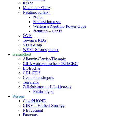
Keshe
Muammer Yildiz
Neutrinovoltaik
NET8
Feldtest Interesse
Warteliste Neutrino Power Cube
Neutrino – Car Pi
ÖVR
Tewari’s RLG
VITA-Chip
WEST Stromspeicher
Gesundheit
Albumin-Carrier-Therapie
CILI: Aquazeutisches CBD/CBG
Biofrüchte
CDL/CDS
Gesundheitsimpuls
Terrafelix
Zellaktivator nach Lakhovsky
Erfahrungen
Wissen
ClearPHONE
GfKV – Herbert Saurugg
NETJournal
Paraguay