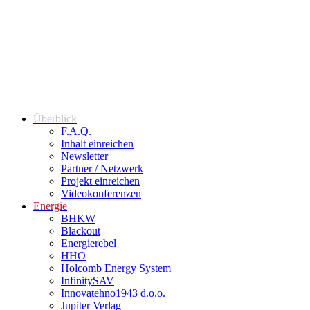
Überblick
F.A.Q.
Inhalt einreichen
Newsletter
Partner / Netzwerk
Projekt einreichen
Videokonferenzen
Energie
BHKW
Blackout
Energierebel
HHO
Holcomb Energy System
InfinitySAV
Innovatehno1943 d.o.o.
Jupiter Verlag