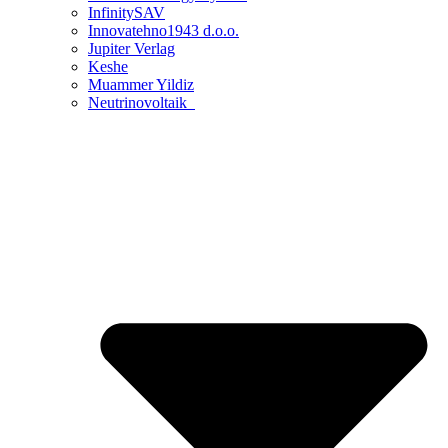
InfinitySAV
Innovatehno1943 d.o.o.
Jupiter Verlag
Keshe
Muammer Yildiz
Neutrinovoltaik