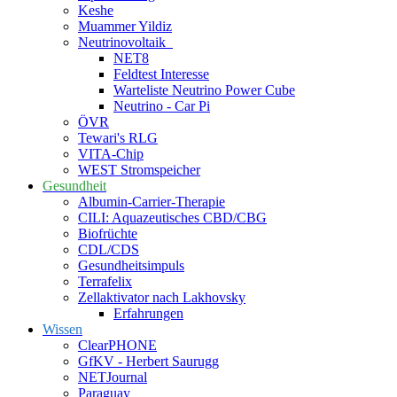
Keshe
Muammer Yildiz
Neutrinovoltaik
NET8
Feldtest Interesse
Warteliste Neutrino Power Cube
Neutrino - Car Pi
ÖVR
Tewari's RLG
VITA-Chip
WEST Stromspeicher
Gesundheit
Albumin-Carrier-Therapie
CILI: Aquazeutisches CBD/CBG
Biofrüchte
CDL/CDS
Gesundheitsimpuls
Terrafelix
Zellaktivator nach Lakhovsky
Erfahrungen
Wissen
ClearPHONE
GfKV - Herbert Saurugg
NETJournal
Paraguay