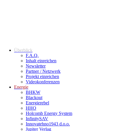
Überblick
F.A.Q.
Inhalt einreichen
Newsletter
Partner / Netzwerk
Projekt einreichen
Videokonferenzen
Energie
BHKW
Blackout
Energierebel
HHO
Holcomb Energy System
InfinitySAV
Innovatehno1943 d.o.o.
Jupiter Verlag