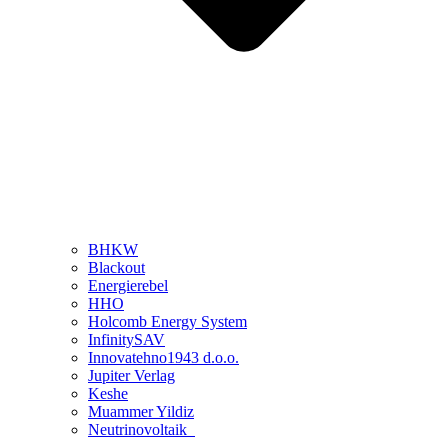
BHKW
Blackout
Energierebel
HHO
Holcomb Energy System
InfinitySAV
Innovatehno1943 d.o.o.
Jupiter Verlag
Keshe
Muammer Yildiz
Neutrinovoltaik