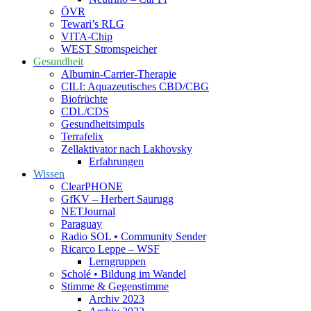
ÖVR
Tewari’s RLG
VITA-Chip
WEST Stromspeicher
Gesundheit
Albumin-Carrier-Therapie
CILI: Aquazeutisches CBD/CBG
Biofrüchte
CDL/CDS
Gesundheitsimpuls
Terrafelix
Zellaktivator nach Lakhovsky
Erfahrungen
Wissen
ClearPHONE
GfKV – Herbert Saurugg
NETJournal
Paraguay
Radio SOL • Community Sender
Ricarco Leppe – WSF
Lerngruppen
Scholé • Bildung im Wandel
Stimme & Gegenstimme
Archiv 2023