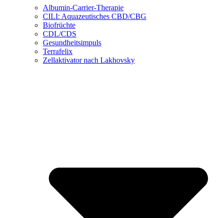
Albumin-Carrier-Therapie
CILI: Aquazeutisches CBD/CBG
Biofrüchte
CDL/CDS
Gesundheitsimpuls
Terrafelix
Zellaktivator nach Lakhovsky