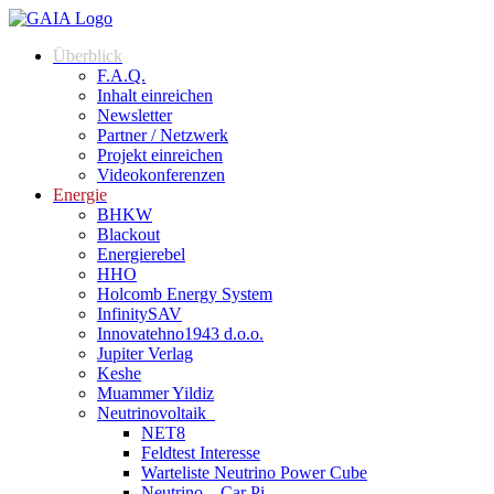
Überblick
F.A.Q.
Inhalt einreichen
Newsletter
Partner / Netzwerk
Projekt einreichen
Videokonferenzen
Energie
BHKW
Blackout
Energierebel
HHO
Holcomb Energy System
InfinitySAV
Innovatehno1943 d.o.o.
Jupiter Verlag
Keshe
Muammer Yildiz
Neutrinovoltaik
NET8
Feldtest Interesse
Warteliste Neutrino Power Cube
Neutrino – Car Pi