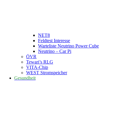
NET8
Feldtest Interesse
Warteliste Neutrino Power Cube
Neutrino – Car Pi
ÖVR
Tewari’s RLG
VITA-Chip
WEST Stromspeicher
Gesundheit