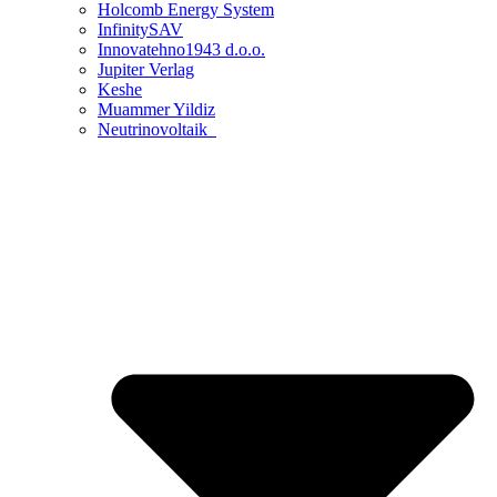
Holcomb Energy System
InfinitySAV
Innovatehno1943 d.o.o.
Jupiter Verlag
Keshe
Muammer Yildiz
Neutrinovoltaik