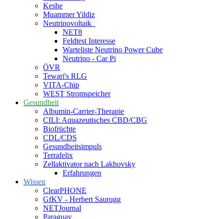
Keshe
Muammer Yildiz
Neutrinovoltaik
NET8
Feldtest Interesse
Warteliste Neutrino Power Cube
Neutrino - Car Pi
ÖVR
Tewari's RLG
VITA-Chip
WEST Stromspeicher
Gesundheit
Albumin-Carrier-Therapie
CILI: Aquazeutisches CBD/CBG
Biofrüchte
CDL/CDS
Gesundheitsimpuls
Terrafelix
Zellaktivator nach Lakhovsky
Erfahrungen
Wissen
ClearPHONE
GfKV - Herbert Saurugg
NETJournal
Paraguay