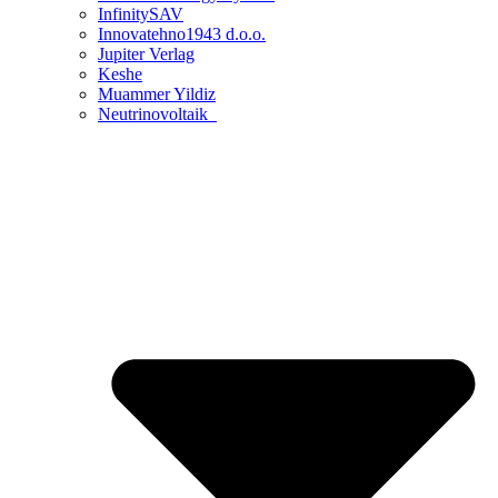
InfinitySAV
Innovatehno1943 d.o.o.
Jupiter Verlag
Keshe
Muammer Yildiz
Neutrinovoltaik