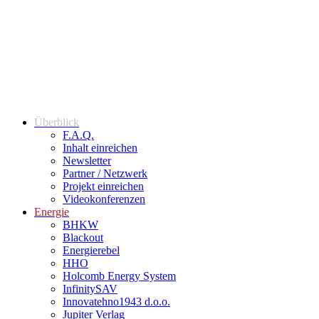
Überblick
F.A.Q.
Inhalt einreichen
Newsletter
Partner / Netzwerk
Projekt einreichen
Videokonferenzen
Energie
BHKW
Blackout
Energierebel
HHO
Holcomb Energy System
InfinitySAV
Innovatehno1943 d.o.o.
Jupiter Verlag