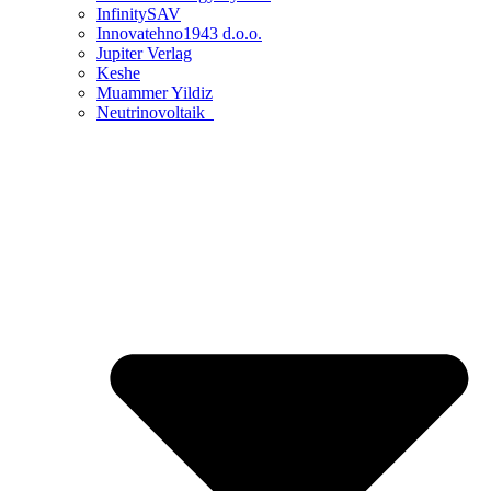
InfinitySAV
Innovatehno1943 d.o.o.
Jupiter Verlag
Keshe
Muammer Yildiz
Neutrinovoltaik