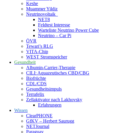
Keshe
Muammer Yildiz
Neutrinovoltaik
NET8
Feldtest Interesse
Warteliste Neutrino Power Cube
Neutrino – Car Pi
ÖVR
Tewari’s RLG
VITA-Chip
WEST Stromspeicher
Gesundheit
Albumin-Carrier-Therapie
CILI: Aquazeutisches CBD/CBG
Biofrüchte
CDL/CDS
Gesundheitsimpuls
Terrafelix
Zellaktivator nach Lakhovsky
Erfahrungen
Wissen
ClearPHONE
GfKV – Herbert Saurugg
NETJournal
Paraguay