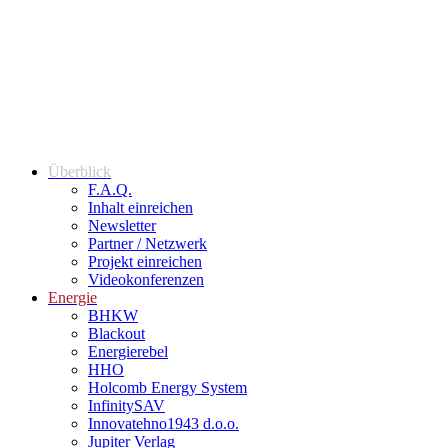
Überblick
F.A.Q.
Inhalt einreichen
Newsletter
Partner / Netzwerk
Projekt einreichen
Videokonferenzen
Energie
BHKW
Blackout
Energierebel
HHO
Holcomb Energy System
InfinitySAV
Innovatehno1943 d.o.o.
Jupiter Verlag