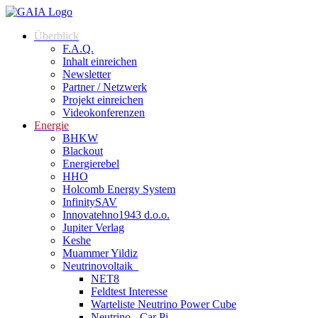
Überblick
F.A.Q.
Inhalt einreichen
Newsletter
Partner / Netzwerk
Projekt einreichen
Videokonferenzen
Energie
BHKW
Blackout
Energierebel
HHO
Holcomb Energy System
InfinitySAV
Innovatehno1943 d.o.o.
Jupiter Verlag
Keshe
Muammer Yildiz
Neutrinovoltaik
NET8
Feldtest Interesse
Warteliste Neutrino Power Cube
Neutrino - Car Pi