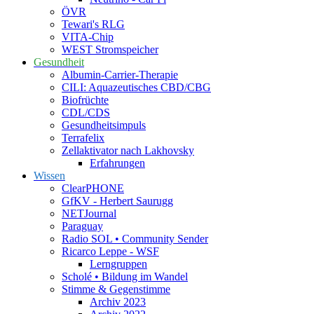
ÖVR
Tewari's RLG
VITA-Chip
WEST Stromspeicher
Gesundheit
Albumin-Carrier-Therapie
CILI: Aquazeutisches CBD/CBG
Biofrüchte
CDL/CDS
Gesundheitsimpuls
Terrafelix
Zellaktivator nach Lakhovsky
Erfahrungen
Wissen
ClearPHONE
GfKV - Herbert Saurugg
NETJournal
Paraguay
Radio SOL • Community Sender
Ricarco Leppe - WSF
Lerngruppen
Scholé • Bildung im Wandel
Stimme & Gegenstimme
Archiv 2023