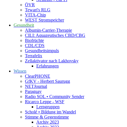
ÖVR
Tewari's RLG
VITA-Chip
WEST Stromspeicher
Gesundheit
Albumin-Carrier-Therapie
CILI: Aquazeutisches CBD/CBG
Biofrüchte
CDL/CDS
Gesundheitsimpuls
Terrafelix
Zellaktivator nach Lakhovsky
Erfahrungen
Wissen
ClearPHONE
GfKV - Herbert Saurugg
NETJournal
Paraguay
Radio SOL • Community Sender
Ricarco Leppe - WSF
Lerngruppen
Scholé • Bildung im Wandel
Stimme & Gegenstimme
Archiv 2023