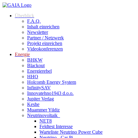
Zum
Inhalt
Überblick
springen
F.A.Q.
Inhalt einreichen
Newsletter
Partner / Netzwerk
Projekt einreichen
Videokonferenzen
Energie
BHKW
Blackout
Energierebel
HHO
Holcomb Energy System
InfinitySAV
Innovatehno1943 d.o.o.
Jupiter Verlag
Keshe
Muammer Yildiz
Neutrinovoltaik
NET8
Feldtest Interesse
Warteliste Neutrino Power Cube
Neutrino - Car Pi