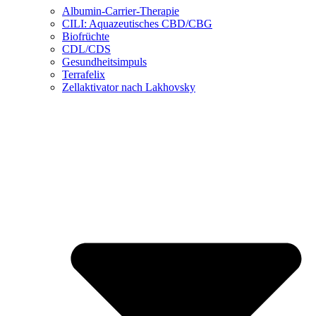
Albumin-Carrier-Therapie
CILI: Aquazeutisches CBD/CBG
Biofrüchte
CDL/CDS
Gesundheitsimpuls
Terrafelix
Zellaktivator nach Lakhovsky