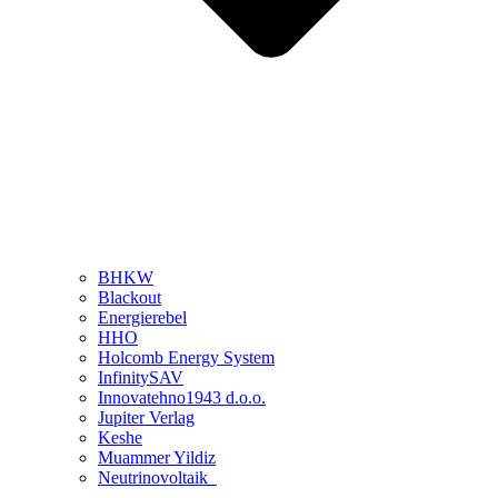
BHKW
Blackout
Energierebel
HHO
Holcomb Energy System
InfinitySAV
Innovatehno1943 d.o.o.
Jupiter Verlag
Keshe
Muammer Yildiz
Neutrinovoltaik