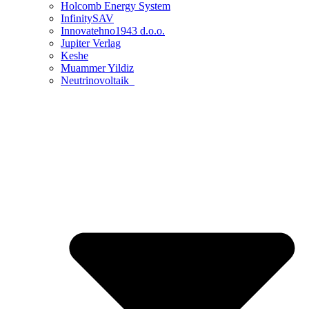
Holcomb Energy System
InfinitySAV
Innovatehno1943 d.o.o.
Jupiter Verlag
Keshe
Muammer Yildiz
Neutrinovoltaik