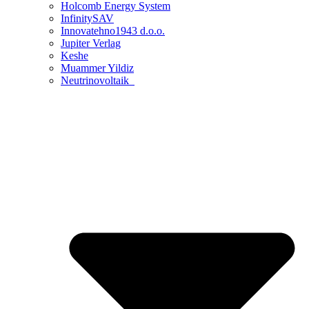
Holcomb Energy System
InfinitySAV
Innovatehno1943 d.o.o.
Jupiter Verlag
Keshe
Muammer Yildiz
Neutrinovoltaik