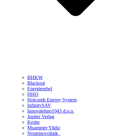
BHKW
Blackout
Energierebel
HHO
Holcomb Energy System
InfinitySAV
Innovatehno1943 d.o.o.
Jupiter Verlag
Keshe
Muammer Yildiz
Neutrinovoltaik