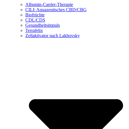
Albumin-Carrier-Therapie
CILI: Aquazeutisches CBD/CBG
Biofrüchte
CDL/CDS
Gesundheitsimpuls
Terrafelix
Zellaktivator nach Lakhovsky