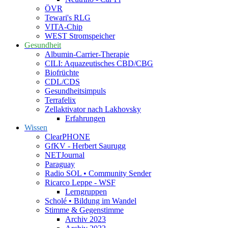
ÖVR
Tewari's RLG
VITA-Chip
WEST Stromspeicher
Gesundheit
Albumin-Carrier-Therapie
CILI: Aquazeutisches CBD/CBG
Biofrüchte
CDL/CDS
Gesundheitsimpuls
Terrafelix
Zellaktivator nach Lakhovsky
Erfahrungen
Wissen
ClearPHONE
GfKV - Herbert Saurugg
NETJournal
Paraguay
Radio SOL • Community Sender
Ricarco Leppe - WSF
Lerngruppen
Scholé • Bildung im Wandel
Stimme & Gegenstimme
Archiv 2023