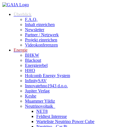
Überblick
F.A.Q.
Inhalt einreichen
Newsletter
Partner / Netzwerk
Projekt einreichen
Videokonferenzen
Energie
BHKW
Blackout
Energierebel
HHO
Holcomb Energy System
InfinitySAV
Innovatehno1943 d.o.o.
Jupiter Verlag
Keshe
Muammer Yildiz
Neutrinovoltaik
NET8
Feldtest Interesse
Warteliste Neutrino Power Cube
Neutrino - Car Pi