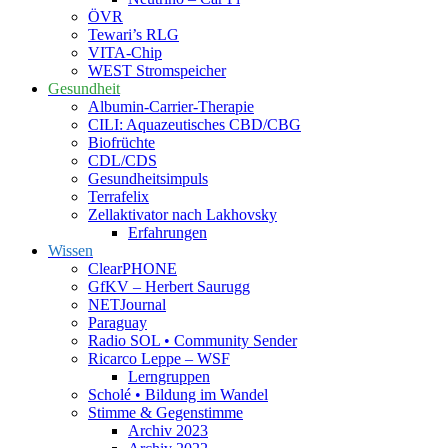
ÖVR
Tewari’s RLG
VITA-Chip
WEST Stromspeicher
Gesundheit
Albumin-Carrier-Therapie
CILI: Aquazeutisches CBD/CBG
Biofrüchte
CDL/CDS
Gesundheitsimpuls
Terrafelix
Zellaktivator nach Lakhovsky
Erfahrungen
Wissen
ClearPHONE
GfKV – Herbert Saurugg
NETJournal
Paraguay
Radio SOL • Community Sender
Ricarco Leppe – WSF
Lerngruppen
Scholé • Bildung im Wandel
Stimme & Gegenstimme
Archiv 2023