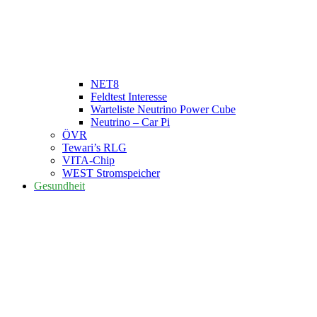
NET8
Feldtest Interesse
Warteliste Neutrino Power Cube
Neutrino – Car Pi
ÖVR
Tewari’s RLG
VITA-Chip
WEST Stromspeicher
Gesundheit