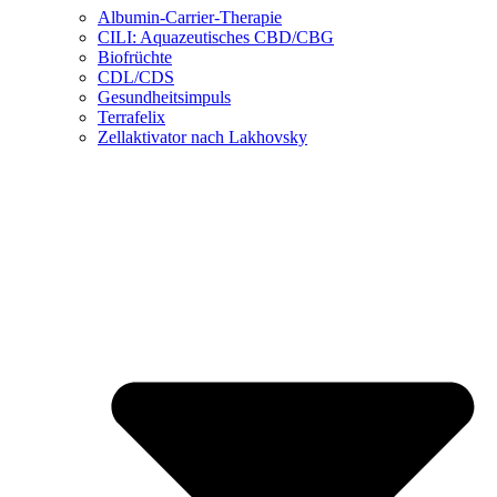
Albumin-Carrier-Therapie
CILI: Aquazeutisches CBD/CBG
Biofrüchte
CDL/CDS
Gesundheitsimpuls
Terrafelix
Zellaktivator nach Lakhovsky