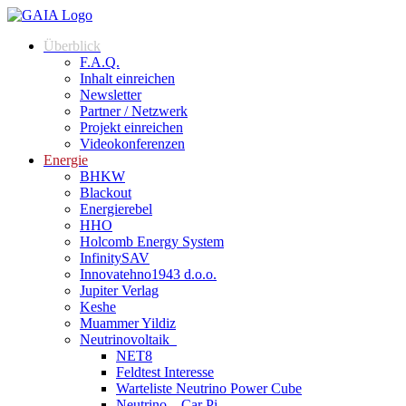
Zum
Inhalt
Überblick
springen
F.A.Q.
Inhalt einreichen
Newsletter
Partner / Netzwerk
Projekt einreichen
Videokonferenzen
Energie
BHKW
Blackout
Energierebel
HHO
Holcomb Energy System
InfinitySAV
Innovatehno1943 d.o.o.
Jupiter Verlag
Keshe
Muammer Yildiz
Neutrinovoltaik
NET8
Feldtest Interesse
Warteliste Neutrino Power Cube
Neutrino – Car Pi