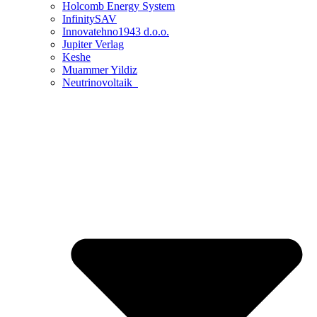
Holcomb Energy System
InfinitySAV
Innovatehno1943 d.o.o.
Jupiter Verlag
Keshe
Muammer Yildiz
Neutrinovoltaik