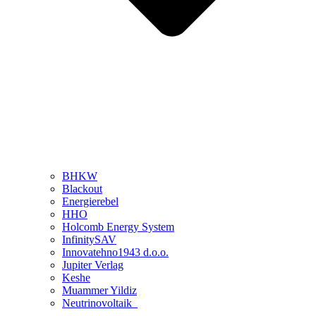
BHKW
Blackout
Energierebel
HHO
Holcomb Energy System
InfinitySAV
Innovatehno1943 d.o.o.
Jupiter Verlag
Keshe
Muammer Yildiz
Neutrinovoltaik