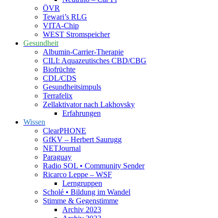
ÖVR
Tewari’s RLG
VITA-Chip
WEST Stromspeicher
Gesundheit
Albumin-Carrier-Therapie
CILI: Aquazeutisches CBD/CBG
Biofrüchte
CDL/CDS
Gesundheitsimpuls
Terrafelix
Zellaktivator nach Lakhovsky
Erfahrungen
Wissen
ClearPHONE
GfKV – Herbert Saurugg
NETJournal
Paraguay
Radio SOL • Community Sender
Ricarco Leppe – WSF
Lerngruppen
Scholé • Bildung im Wandel
Stimme & Gegenstimme
Archiv 2023