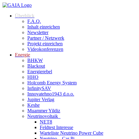
Überblick
F.A.Q.
Inhalt einreichen
Newsletter
Partner / Netzwerk
Projekt einreichen
Videokonferenzen
Energie
BHKW
Blackout
Energierebel
HHO
Holcomb Energy System
InfinitySAV
Innovatehno1943 d.o.o.
Jupiter Verlag
Keshe
Muammer Yildiz
Neutrinovoltaik
NET8
Feldtest Interesse
Warteliste Neutrino Power Cube
Neutrino – Car Pi