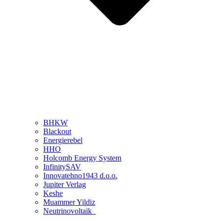
BHKW
Blackout
Energierebel
HHO
Holcomb Energy System
InfinitySAV
Innovatehno1943 d.o.o.
Jupiter Verlag
Keshe
Muammer Yildiz
Neutrinovoltaik