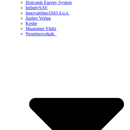
Holcomb Energy System
InfinitySAV
Innovatehno1943 d.o.o.
Jupiter Verlag
Keshe
Muammer Yildiz
Neutrinovoltaik