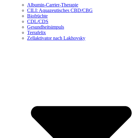
Albumin-Carrier-Therapie
CILI: Aquazeutisches CBD/CBG
Biofrüchte
CDL/CDS
Gesundheitsimpuls
Terrafelix
Zellaktivator nach Lakhovsky