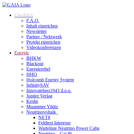
Zum
Inhalt
Überblick
springen
F.A.Q.
Inhalt einreichen
Newsletter
Partner / Netzwerk
Projekt einreichen
Videokonferenzen
Energie
BHKW
Blackout
Energierebel
HHO
Holcomb Energy System
InfinitySAV
Innovatehno1943 d.o.o.
Jupiter Verlag
Keshe
Muammer Yildiz
Neutrinovoltaik
NET8
Feldtest Interesse
Warteliste Neutrino Power Cube
Neutrino – Car Pi