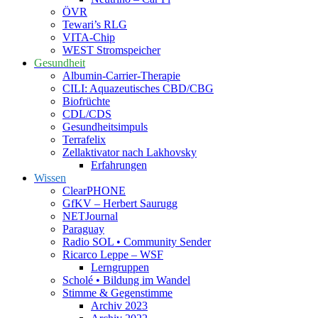
ÖVR
Tewari’s RLG
VITA-Chip
WEST Stromspeicher
Gesundheit
Albumin-Carrier-Therapie
CILI: Aquazeutisches CBD/CBG
Biofrüchte
CDL/CDS
Gesundheitsimpuls
Terrafelix
Zellaktivator nach Lakhovsky
Erfahrungen
Wissen
ClearPHONE
GfKV – Herbert Saurugg
NETJournal
Paraguay
Radio SOL • Community Sender
Ricarco Leppe – WSF
Lerngruppen
Scholé • Bildung im Wandel
Stimme & Gegenstimme
Archiv 2023