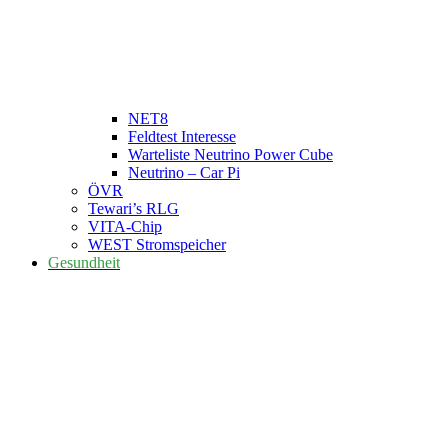
NET8
Feldtest Interesse
Warteliste Neutrino Power Cube
Neutrino – Car Pi
ÖVR
Tewari’s RLG
VITA-Chip
WEST Stromspeicher
Gesundheit