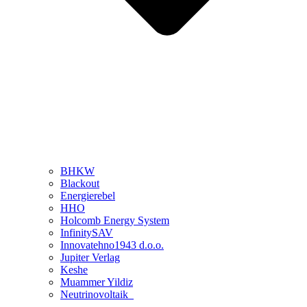
BHKW
Blackout
Energierebel
HHO
Holcomb Energy System
InfinitySAV
Innovatehno1943 d.o.o.
Jupiter Verlag
Keshe
Muammer Yildiz
Neutrinovoltaik