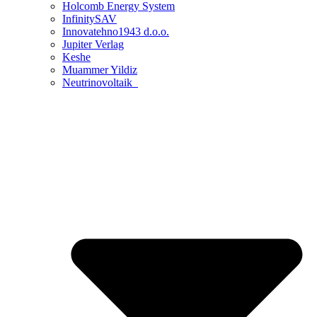
Holcomb Energy System
InfinitySAV
Innovatehno1943 d.o.o.
Jupiter Verlag
Keshe
Muammer Yildiz
Neutrinovoltaik