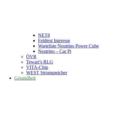
NET8
Feldtest Interesse
Warteliste Neutrino Power Cube
Neutrino – Car Pi
ÖVR
Tewari’s RLG
VITA-Chip
WEST Stromspeicher
Gesundheit