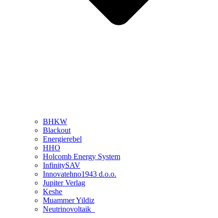
BHKW
Blackout
Energierebel
HHO
Holcomb Energy System
InfinitySAV
Innovatehno1943 d.o.o.
Jupiter Verlag
Keshe
Muammer Yildiz
Neutrinovoltaik