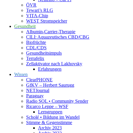
ÖVR
Tewari’s RLG
VITA-Chip
WEST Stromspeicher
Gesundheit
Albumin-Carrier-Therapie
CILI: Aquazeutisches CBD/CBG
Biofrüchte
CDL/CDS
Gesundheitsimpuls
Terrafelix
Zellaktivator nach Lakhovsky
Erfahrungen
Wissen
ClearPHONE
GfKV – Herbert Saurugg
NETJournal
Paraguay
Radio SOL • Community Sender
Ricarco Leppe – WSF
Lerngruppen
Scholé • Bildung im Wandel
Stimme & Gegenstimme
Archiv 2023