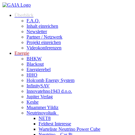
Überblick
F.A.Q.
Inhalt einreichen
Newsletter
Partner / Netzwerk
Projekt einreichen
Videokonferenzen
Energie
BHKW
Blackout
Energierebel
HHO
Holcomb Energy System
InfinitySAV
Innovatehno1943 d.o.o.
Jupiter Verlag
Keshe
Muammer Yildiz
Neutrinovoltaik
NET8
Feldtest Interesse
Warteliste Neutrino Power Cube
Neutrino – Car Pi