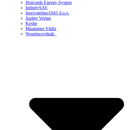
Holcomb Energy System
InfinitySAV
Innovatehno1943 d.o.o.
Jupiter Verlag
Keshe
Muammer Yildiz
Neutrinovoltaik