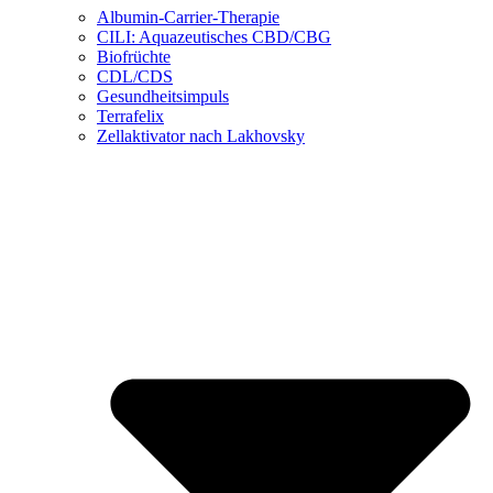
Albumin-Carrier-Therapie
CILI: Aquazeutisches CBD/CBG
Biofrüchte
CDL/CDS
Gesundheitsimpuls
Terrafelix
Zellaktivator nach Lakhovsky