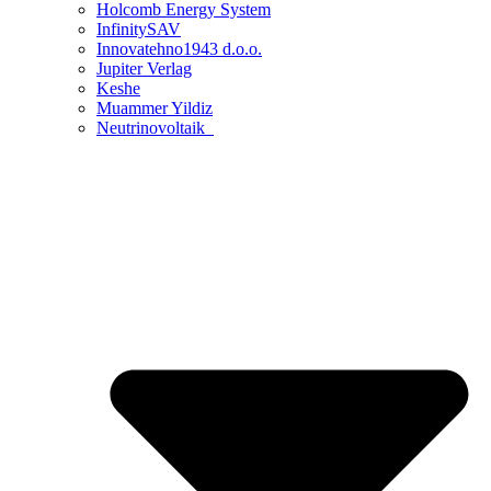
Holcomb Energy System
InfinitySAV
Innovatehno1943 d.o.o.
Jupiter Verlag
Keshe
Muammer Yildiz
Neutrinovoltaik