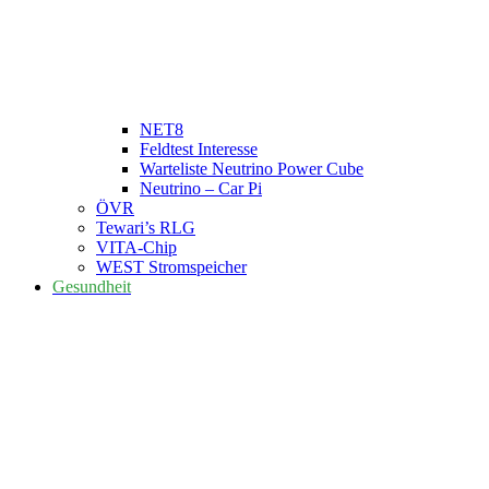
NET8
Feldtest Interesse
Warteliste Neutrino Power Cube
Neutrino – Car Pi
ÖVR
Tewari’s RLG
VITA-Chip
WEST Stromspeicher
Gesundheit