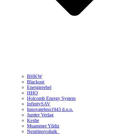
BHKW
Blackout
Energierebel
HHO
Holcomb Energy System
InfinitySAV
Innovatehno1943 d.o.o.
Jupiter Verlag
Keshe
Muammer Yildiz
Neutrinovoltaik