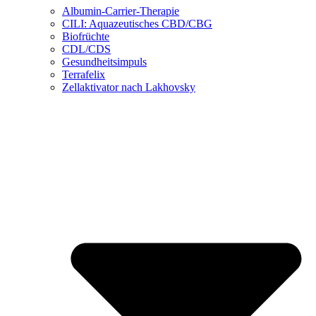
Albumin-Carrier-Therapie
CILI: Aquazeutisches CBD/CBG
Biofrüchte
CDL/CDS
Gesundheitsimpuls
Terrafelix
Zellaktivator nach Lakhovsky