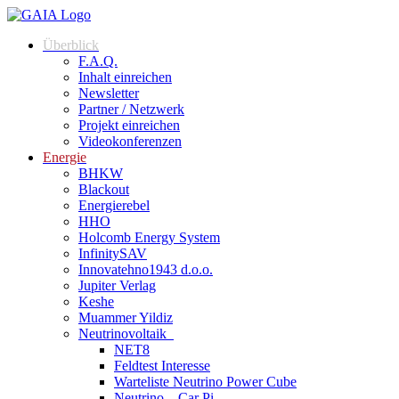
Überblick
F.A.Q.
Inhalt einreichen
Newsletter
Partner / Netzwerk
Projekt einreichen
Videokonferenzen
Energie
BHKW
Blackout
Energierebel
HHO
Holcomb Energy System
InfinitySAV
Innovatehno1943 d.o.o.
Jupiter Verlag
Keshe
Muammer Yildiz
Neutrinovoltaik
NET8
Feldtest Interesse
Warteliste Neutrino Power Cube
Neutrino – Car Pi