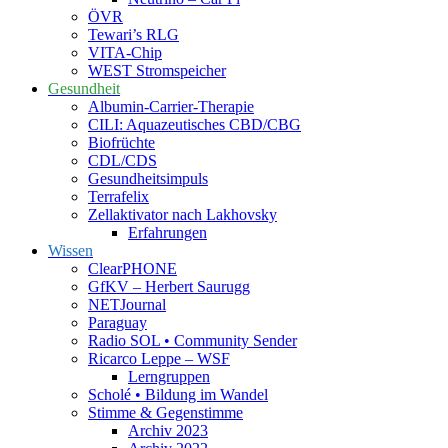
ÖVR
Tewari’s RLG
VITA-Chip
WEST Stromspeicher
Gesundheit
Albumin-Carrier-Therapie
CILI: Aquazeutisches CBD/CBG
Biofrüchte
CDL/CDS
Gesundheitsimpuls
Terrafelix
Zellaktivator nach Lakhovsky
Erfahrungen
Wissen
ClearPHONE
GfKV – Herbert Saurugg
NETJournal
Paraguay
Radio SOL • Community Sender
Ricarco Leppe – WSF
Lerngruppen
Scholé • Bildung im Wandel
Stimme & Gegenstimme
Archiv 2023