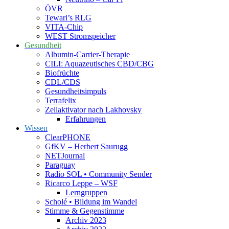
ÖVR
Tewari’s RLG
VITA-Chip
WEST Stromspeicher
Gesundheit
Albumin-Carrier-Therapie
CILI: Aquazeutisches CBD/CBG
Biofrüchte
CDL/CDS
Gesundheitsimpuls
Terrafelix
Zellaktivator nach Lakhovsky
Erfahrungen
Wissen
ClearPHONE
GfKV – Herbert Saurugg
NETJournal
Paraguay
Radio SOL • Community Sender
Ricarco Leppe – WSF
Lerngruppen
Scholé • Bildung im Wandel
Stimme & Gegenstimme
Archiv 2023