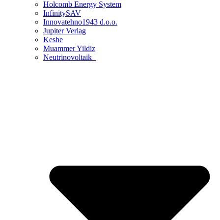
Holcomb Energy System
InfinitySAV
Innovatehno1943 d.o.o.
Jupiter Verlag
Keshe
Muammer Yildiz
Neutrinovoltaik