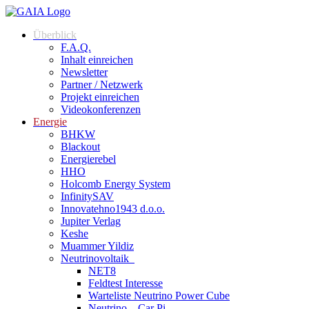
Zum
Inhalt
Überblick
springen
F.A.Q.
Inhalt einreichen
Newsletter
Partner / Netzwerk
Projekt einreichen
Videokonferenzen
Energie
BHKW
Blackout
Energierebel
HHO
Holcomb Energy System
InfinitySAV
Innovatehno1943 d.o.o.
Jupiter Verlag
Keshe
Muammer Yildiz
Neutrinovoltaik
NET8
Feldtest Interesse
Warteliste Neutrino Power Cube
Neutrino – Car Pi