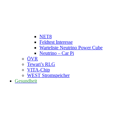
NET8
Feldtest Interesse
Warteliste Neutrino Power Cube
Neutrino – Car Pi
ÖVR
Tewari’s RLG
VITA-Chip
WEST Stromspeicher
Gesundheit