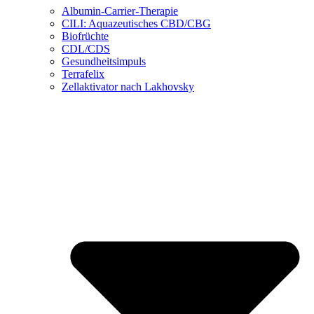
Albumin-Carrier-Therapie
CILI: Aquazeutisches CBD/CBG
Biofrüchte
CDL/CDS
Gesundheitsimpuls
Terrafelix
Zellaktivator nach Lakhovsky