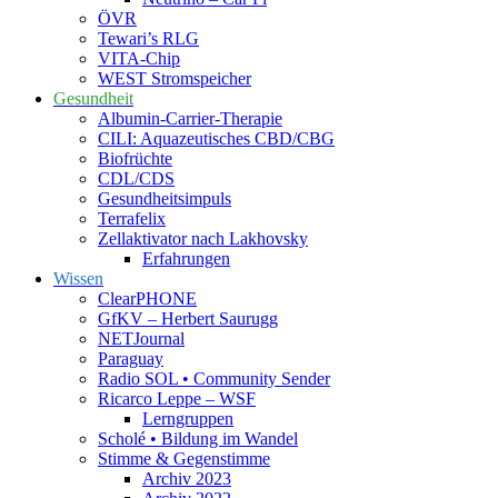
ÖVR
Tewari’s RLG
VITA-Chip
WEST Stromspeicher
Gesundheit
Albumin-Carrier-Therapie
CILI: Aquazeutisches CBD/CBG
Biofrüchte
CDL/CDS
Gesundheitsimpuls
Terrafelix
Zellaktivator nach Lakhovsky
Erfahrungen
Wissen
ClearPHONE
GfKV – Herbert Saurugg
NETJournal
Paraguay
Radio SOL • Community Sender
Ricarco Leppe – WSF
Lerngruppen
Scholé • Bildung im Wandel
Stimme & Gegenstimme
Archiv 2023