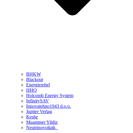
BHKW
Blackout
Energierebel
HHO
Holcomb Energy System
InfinitySAV
Innovatehno1943 d.o.o.
Jupiter Verlag
Keshe
Muammer Yildiz
Neutrinovoltaik