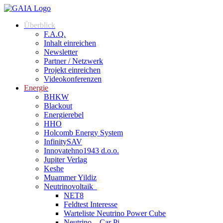
Überblick
F.A.Q.
Inhalt einreichen
Newsletter
Partner / Netzwerk
Projekt einreichen
Videokonferenzen
Energie
BHKW
Blackout
Energierebel
HHO
Holcomb Energy System
InfinitySAV
Innovatehno1943 d.o.o.
Jupiter Verlag
Keshe
Muammer Yildiz
Neutrinovoltaik
NET8
Feldtest Interesse
Warteliste Neutrino Power Cube
Neutrino – Car Pi