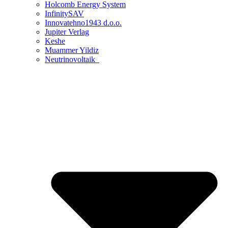
Holcomb Energy System
InfinitySAV
Innovatehno1943 d.o.o.
Jupiter Verlag
Keshe
Muammer Yildiz
Neutrinovoltaik