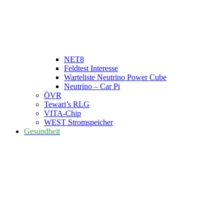
NET8
Feldtest Interesse
Warteliste Neutrino Power Cube
Neutrino – Car Pi
ÖVR
Tewari’s RLG
VITA-Chip
WEST Stromspeicher
Gesundheit