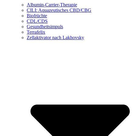
Albumin-Carrier-Therapie
CILI: Aquazeutisches CBD/CBG
Biofrüchte
CDL/CDS
Gesundheitsimpuls
Terrafelix
Zellaktivator nach Lakhovsky