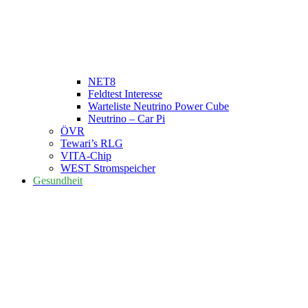
NET8
Feldtest Interesse
Warteliste Neutrino Power Cube
Neutrino – Car Pi
ÖVR
Tewari’s RLG
VITA-Chip
WEST Stromspeicher
Gesundheit