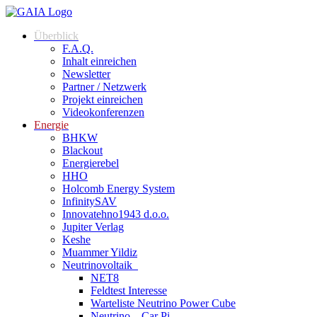
Überblick
F.A.Q.
Inhalt einreichen
Newsletter
Partner / Netzwerk
Projekt einreichen
Videokonferenzen
Energie
BHKW
Blackout
Energierebel
HHO
Holcomb Energy System
InfinitySAV
Innovatehno1943 d.o.o.
Jupiter Verlag
Keshe
Muammer Yildiz
Neutrinovoltaik
NET8
Feldtest Interesse
Warteliste Neutrino Power Cube
Neutrino – Car Pi