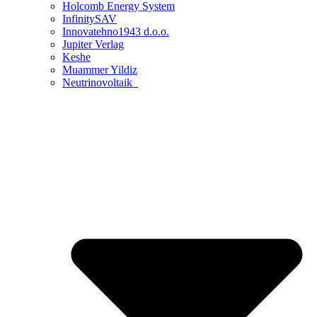
Holcomb Energy System
InfinitySAV
Innovatehno1943 d.o.o.
Jupiter Verlag
Keshe
Muammer Yildiz
Neutrinovoltaik