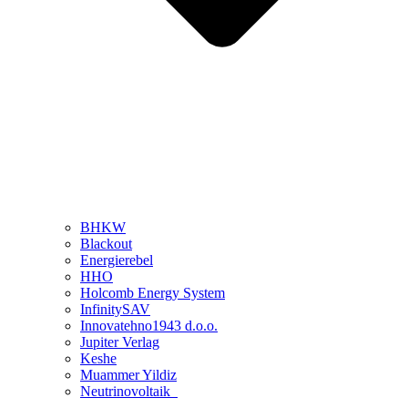
BHKW
Blackout
Energierebel
HHO
Holcomb Energy System
InfinitySAV
Innovatehno1943 d.o.o.
Jupiter Verlag
Keshe
Muammer Yildiz
Neutrinovoltaik