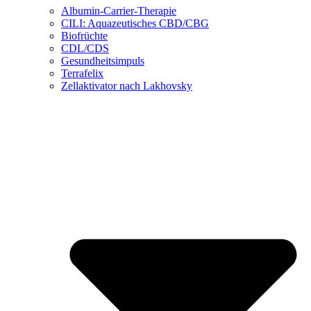
Albumin-Carrier-Therapie
CILI: Aquazeutisches CBD/CBG
Biofrüchte
CDL/CDS
Gesundheitsimpuls
Terrafelix
Zellaktivator nach Lakhovsky