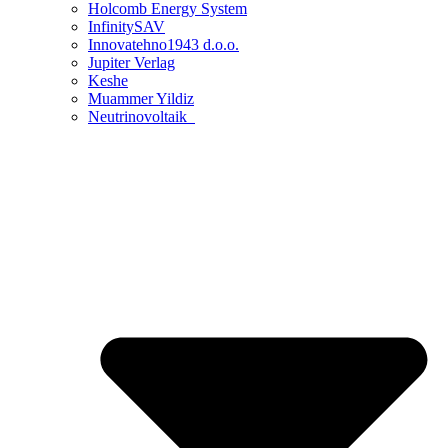
Holcomb Energy System
InfinitySAV
Innovatehno1943 d.o.o.
Jupiter Verlag
Keshe
Muammer Yildiz
Neutrinovoltaik