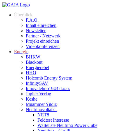
Überblick
F.A.Q.
Inhalt einreichen
Newsletter
Partner / Netzwerk
Projekt einreichen
Videokonferenzen
Energie
BHKW
Blackout
Energierebel
HHO
Holcomb Energy System
InfinitySAV
Innovatehno1943 d.o.o.
Jupiter Verlag
Keshe
Muammer Yildiz
Neutrinovoltaik
NET8
Feldtest Interesse
Warteliste Neutrino Power Cube
Neutrino – Car Pi