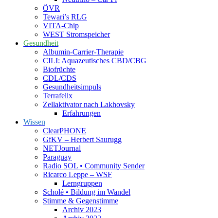
ÖVR
Tewari’s RLG
VITA-Chip
WEST Stromspeicher
Gesundheit
Albumin-Carrier-Therapie
CILI: Aquazeutisches CBD/CBG
Biofrüchte
CDL/CDS
Gesundheitsimpuls
Terrafelix
Zellaktivator nach Lakhovsky
Erfahrungen
Wissen
ClearPHONE
GfKV – Herbert Saurugg
NETJournal
Paraguay
Radio SOL • Community Sender
Ricarco Leppe – WSF
Lerngruppen
Scholé • Bildung im Wandel
Stimme & Gegenstimme
Archiv 2023