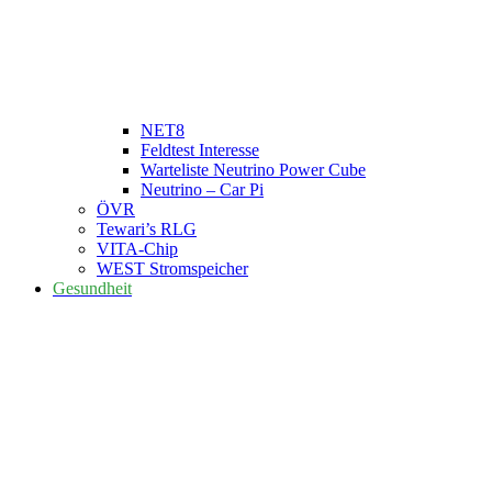
NET8
Feldtest Interesse
Warteliste Neutrino Power Cube
Neutrino – Car Pi
ÖVR
Tewari’s RLG
VITA-Chip
WEST Stromspeicher
Gesundheit