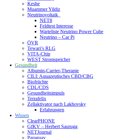
Keshe
Muammer Yildiz
Neutrinovoltaik
NET8
Feldtest Interesse
Warteliste Neutrino Power Cube
Neutrino – Car Pi
ÖVR
Tewari’s RLG
VITA-Chip
WEST Stromspeicher
Gesundheit
Albumin-Carrier-Therapie
CILI: Aquazeutisches CBD/CBG
Biofrüchte
CDL/CDS
Gesundheitsimpuls
Terrafelix
Zellaktivator nach Lakhovsky
Erfahrungen
Wissen
ClearPHONE
GfKV – Herbert Saurugg
NETJournal
Paraguay