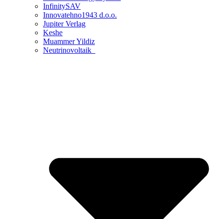
InfinitySAV
Innovatehno1943 d.o.o.
Jupiter Verlag
Keshe
Muammer Yildiz
Neutrinovoltaik