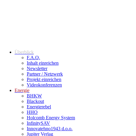
Überblick
F.A.Q.
Inhalt einreichen
Newsletter
Partner / Netzwerk
Projekt einreichen
Videokonferenzen
Energie
BHKW
Blackout
Energierebel
HHO
Holcomb Energy System
InfinitySAV
Innovatehno1943 d.o.o.
Jupiter Verlag