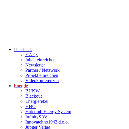
Überblick
F.A.Q.
Inhalt einreichen
Newsletter
Partner / Netzwerk
Projekt einreichen
Videokonferenzen
Energie
BHKW
Blackout
Energierebel
HHO
Holcomb Energy System
InfinitySAV
Innovatehno1943 d.o.o.
Jupiter Verlag