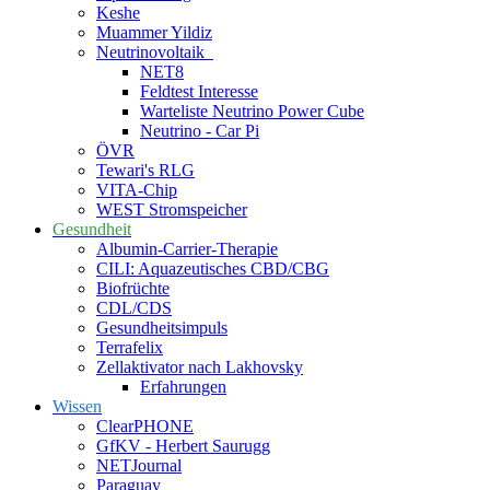
Keshe
Muammer Yildiz
Neutrinovoltaik
NET8
Feldtest Interesse
Warteliste Neutrino Power Cube
Neutrino - Car Pi
ÖVR
Tewari's RLG
VITA-Chip
WEST Stromspeicher
Gesundheit
Albumin-Carrier-Therapie
CILI: Aquazeutisches CBD/CBG
Biofrüchte
CDL/CDS
Gesundheitsimpuls
Terrafelix
Zellaktivator nach Lakhovsky
Erfahrungen
Wissen
ClearPHONE
GfKV - Herbert Saurugg
NETJournal
Paraguay