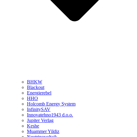
BHKW
Blackout
Energierebel
HHO
Holcomb Energy System
InfinitySAV
Innovatehno1943 d.o.o.
Jupiter Verlag
Keshe
Muammer Yildiz
Neutrinovoltaik