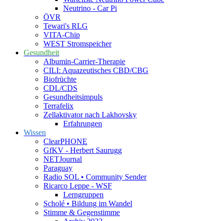
Neutrino - Car Pi
ÖVR
Tewari's RLG
VITA-Chip
WEST Stromspeicher
Gesundheit
Albumin-Carrier-Therapie
CILI: Aquazeutisches CBD/CBG
Biofrüchte
CDL/CDS
Gesundheitsimpuls
Terrafelix
Zellaktivator nach Lakhovsky
Erfahrungen
Wissen
ClearPHONE
GfKV - Herbert Saurugg
NETJournal
Paraguay
Radio SOL • Community Sender
Ricarco Leppe - WSF
Lerngruppen
Scholé • Bildung im Wandel
Stimme & Gegenstimme