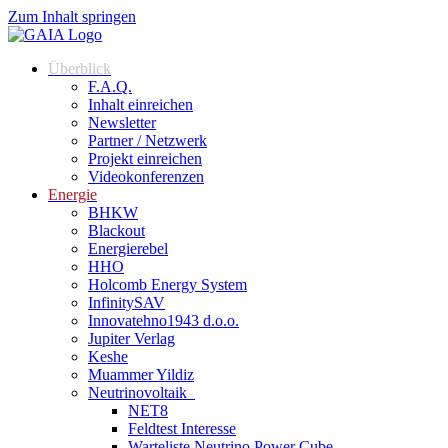
Zum Inhalt springen
Überblick
F.A.Q.
Inhalt einreichen
Newsletter
Partner / Netzwerk
Projekt einreichen
Videokonferenzen
Energie
BHKW
Blackout
Energierebel
HHO
Holcomb Energy System
InfinitySAV
Innovatehno1943 d.o.o.
Jupiter Verlag
Keshe
Muammer Yildiz
Neutrinovoltaik
NET8
Feldtest Interesse
Warteliste Neutrino Power Cube