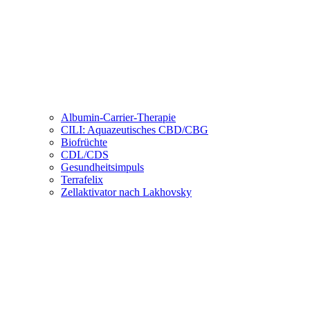
Albumin-Carrier-Therapie
CILI: Aquazeutisches CBD/CBG
Biofrüchte
CDL/CDS
Gesundheitsimpuls
Terrafelix
Zellaktivator nach Lakhovsky