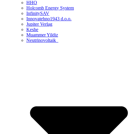
HHO
Holcomb Energy System
InfinitySAV
Innovatehno1943 d.o.o.
Jupiter Verlag
Keshe
Muammer Yildiz
Neutrinovoltaik