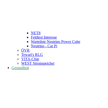
NET8
Feldtest Interesse
Warteliste Neutrino Power Cube
Neutrino - Car Pi
ÖVR
Tewari's RLG
VITA-Chip
WEST Stromspeicher
Gesundheit