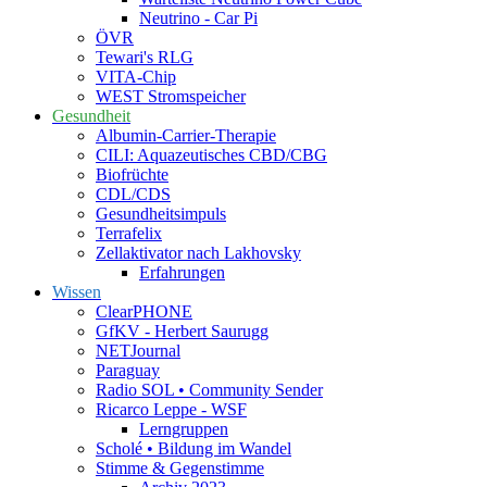
Neutrino - Car Pi
ÖVR
Tewari's RLG
VITA-Chip
WEST Stromspeicher
Gesundheit
Albumin-Carrier-Therapie
CILI: Aquazeutisches CBD/CBG
Biofrüchte
CDL/CDS
Gesundheitsimpuls
Terrafelix
Zellaktivator nach Lakhovsky
Erfahrungen
Wissen
ClearPHONE
GfKV - Herbert Saurugg
NETJournal
Paraguay
Radio SOL • Community Sender
Ricarco Leppe - WSF
Lerngruppen
Scholé • Bildung im Wandel
Stimme & Gegenstimme