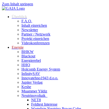
Zum Inhalt springen
Überblick
F.A.Q.
Inhalt einreichen
Newsletter
Partner / Netzwerk
Projekt einreichen
Videokonferenzen
Energie
BHKW
Blackout
Energierebel
HHO
Holcomb Energy System
InfinitySAV
Innovatehno1943 d.o.o.
Jupiter Verlag
Keshe
Muammer Yildiz
Neutrinovoltaik
NET8
Feldtest Interesse
Warteliste Neutrino Power Cube