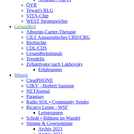
ÖVR
Tewari's RLG
VITA-Chip
WEST Stromspeicher
Gesundheit
Albumin-Carrier-Therapie
CILI: Aquazeutisches CBD/CBG
Biofrüchte
CDL/CDS
Gesundheitsimpuls
Terrafelix
Zellaktivator nach Lakhovsky
Erfahrungen
Wissen
ClearPHONE
GfKV - Herbert Saurugg
NETJournal
Paraguay
Radio SOL • Community Sender
Ricarco Leppe - WSF
Lerngruppen
Scholé • Bildung im Wandel
Stimme & Gegenstimme
Archiv 2023