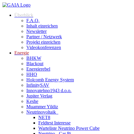
Überblick
F.A.Q.
Inhalt einreichen
Newsletter
Partner / Netzwerk
Projekt einreichen
Videokonferenzen
Energie
BHKW
Blackout
Energierebel
HHO
Holcomb Energy System
InfinitySAV
Innovatehno1943 d.o.o.
Jupiter Verlag
Keshe
Muammer Yildiz
Neutrinovoltaik
NET8
Feldtest Interesse
Warteliste Neutrino Power Cube
Neutrino - Car Pi