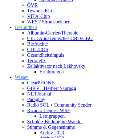
ÖVR
Tewari's RLG
VITA-Chip
WEST Stromspeicher
Gesundheit
Albumin-Carrier-Therapie
CILI: Aquazeutisches CBD/CBG
Biofrüchte
CDL/CDS
Gesundheitsimpuls
Terrafelix
Zellaktivator nach Lakhovsky
Erfahrungen
Wissen
ClearPHONE
GfKV - Herbert Saurugg
NETJournal
Paraguay
Radio SOL • Community Sender
Ricarco Leppe - WSF
Lerngruppen
Scholé • Bildung im Wandel
Stimme & Gegenstimme
Archiv 2023