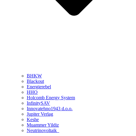
BHKW
Blackout
Energierebel
HHO
Holcomb Energy System
InfinitySAV
Innovatehno1943 d.o.o.
Jupiter Verlag
Keshe
Muammer Yildiz
Neutrinovoltaik