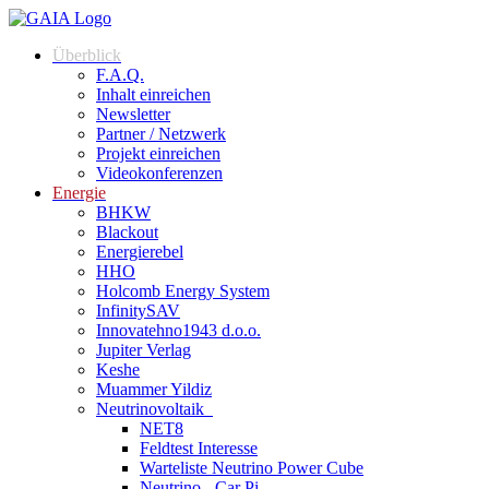
Überblick
F.A.Q.
Inhalt einreichen
Newsletter
Partner / Netzwerk
Projekt einreichen
Videokonferenzen
Energie
BHKW
Blackout
Energierebel
HHO
Holcomb Energy System
InfinitySAV
Innovatehno1943 d.o.o.
Jupiter Verlag
Keshe
Muammer Yildiz
Neutrinovoltaik
NET8
Feldtest Interesse
Warteliste Neutrino Power Cube
Neutrino - Car Pi