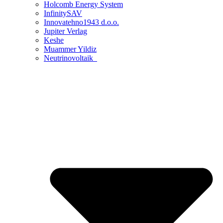
Holcomb Energy System
InfinitySAV
Innovatehno1943 d.o.o.
Jupiter Verlag
Keshe
Muammer Yildiz
Neutrinovoltaik