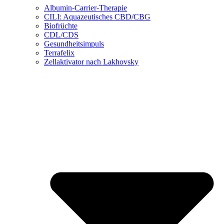
Albumin-Carrier-Therapie
CILI: Aquazeutisches CBD/CBG
Biofrüchte
CDL/CDS
Gesundheitsimpuls
Terrafelix
Zellaktivator nach Lakhovsky