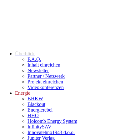
Überblick
F.A.Q.
Inhalt einreichen
Newsletter
Partner / Netzwerk
Projekt einreichen
Videokonferenzen
Energie
BHKW
Blackout
Energierebel
HHO
Holcomb Energy System
InfinitySAV
Innovatehno1943 d.o.o.
Jupiter Verlag