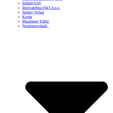
InfinitySAV
Innovatehno1943 d.o.o.
Jupiter Verlag
Keshe
Muammer Yildiz
Neutrinovoltaik