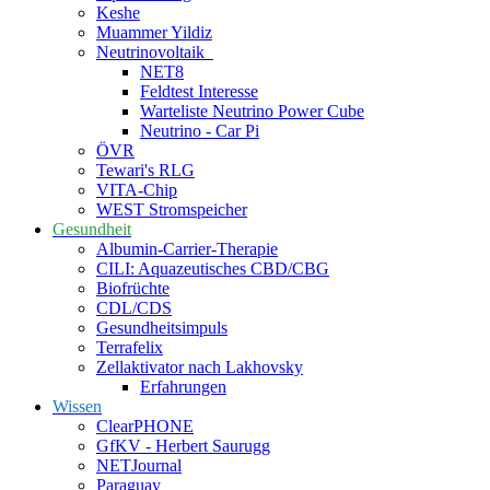
Keshe
Muammer Yildiz
Neutrinovoltaik
NET8
Feldtest Interesse
Warteliste Neutrino Power Cube
Neutrino - Car Pi
ÖVR
Tewari's RLG
VITA-Chip
WEST Stromspeicher
Gesundheit
Albumin-Carrier-Therapie
CILI: Aquazeutisches CBD/CBG
Biofrüchte
CDL/CDS
Gesundheitsimpuls
Terrafelix
Zellaktivator nach Lakhovsky
Erfahrungen
Wissen
ClearPHONE
GfKV - Herbert Saurugg
NETJournal
Paraguay