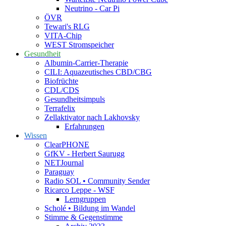
Neutrino - Car Pi
ÖVR
Tewari's RLG
VITA-Chip
WEST Stromspeicher
Gesundheit
Albumin-Carrier-Therapie
CILI: Aquazeutisches CBD/CBG
Biofrüchte
CDL/CDS
Gesundheitsimpuls
Terrafelix
Zellaktivator nach Lakhovsky
Erfahrungen
Wissen
ClearPHONE
GfKV - Herbert Saurugg
NETJournal
Paraguay
Radio SOL • Community Sender
Ricarco Leppe - WSF
Lerngruppen
Scholé • Bildung im Wandel
Stimme & Gegenstimme