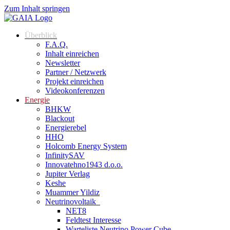
Zum Inhalt springen
Überblick
F.A.Q.
Inhalt einreichen
Newsletter
Partner / Netzwerk
Projekt einreichen
Videokonferenzen
Energie
BHKW
Blackout
Energierebel
HHO
Holcomb Energy System
InfinitySAV
Innovatehno1943 d.o.o.
Jupiter Verlag
Keshe
Muammer Yildiz
Neutrinovoltaik
NET8
Feldtest Interesse
Warteliste Neutrino Power Cube