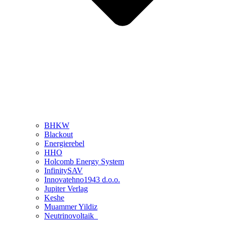
BHKW
Blackout
Energierebel
HHO
Holcomb Energy System
InfinitySAV
Innovatehno1943 d.o.o.
Jupiter Verlag
Keshe
Muammer Yildiz
Neutrinovoltaik