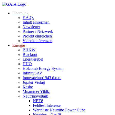
Überblick
F.A.Q.
Inhalt einreichen
Newsletter
Partner / Netzwerk
Projekt einreichen
Videokonferenzen
Energie
BHKW
Blackout
Energierebel
HHO
Holcomb Energy System
InfinitySAV
Innovatehno1943 d.o.o.
Jupiter Verlag
Keshe
Muammer Yildiz
Neutrinovoltaik
NET8
Feldtest Interesse
Warteliste Neutrino Power Cube
Neutrino - Car Pi