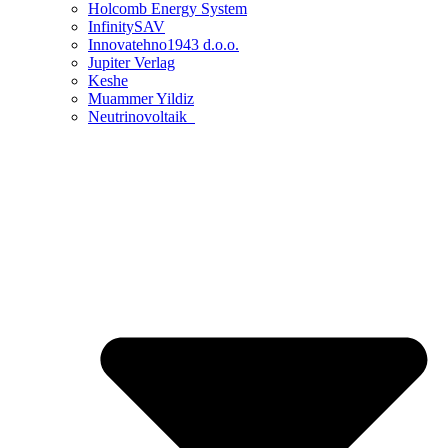
Holcomb Energy System
InfinitySAV
Innovatehno1943 d.o.o.
Jupiter Verlag
Keshe
Muammer Yildiz
Neutrinovoltaik