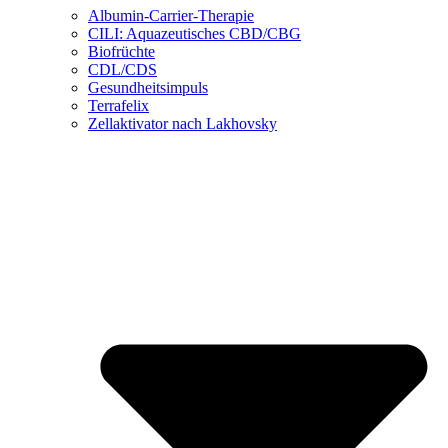
Albumin-Carrier-Therapie
CILI: Aquazeutisches CBD/CBG
Biofrüchte
CDL/CDS
Gesundheitsimpuls
Terrafelix
Zellaktivator nach Lakhovsky