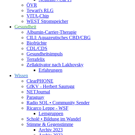
ÖVR
Tewari's RLG
VITA-Chip
WEST Stromspeicher
Gesundheit
Albumin-Carrier-Therapie
CILI: Aquazeutisches CBD/CBG
Biofrüchte
CDL/CDS
Gesundheitsimpuls
Terrafelix
Zellaktivator nach Lakhovsky
Erfahrungen
Wissen
ClearPHONE
GfKV - Herbert Saurugg
NETJournal
Paraguay
Radio SOL • Community Sender
Ricarco Leppe - WSF
Lerngruppen
Scholé • Bildung im Wandel
Stimme & Gegenstimme
Archiv 2023