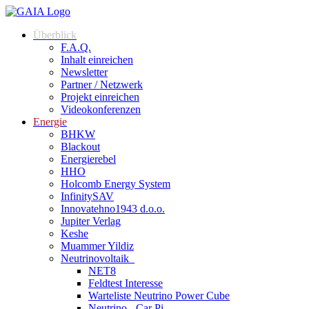
Zum
Inhalt
Überblick
springen
F.A.Q.
Inhalt einreichen
Newsletter
Partner / Netzwerk
Projekt einreichen
Videokonferenzen
Energie
BHKW
Blackout
Energierebel
HHO
Holcomb Energy System
InfinitySAV
Innovatehno1943 d.o.o.
Jupiter Verlag
Keshe
Muammer Yildiz
Neutrinovoltaik
NET8
Feldtest Interesse
Warteliste Neutrino Power Cube
Neutrino - Car Pi