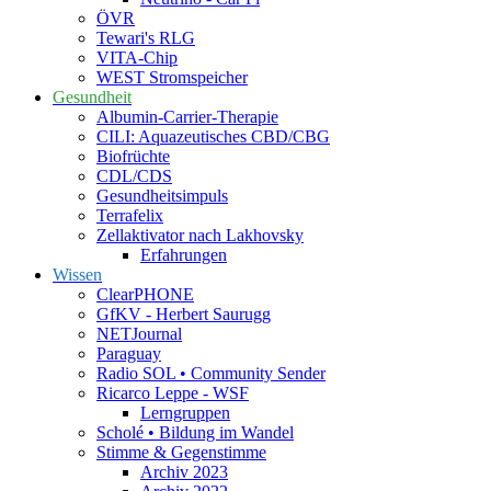
ÖVR
Tewari's RLG
VITA-Chip
WEST Stromspeicher
Gesundheit
Albumin-Carrier-Therapie
CILI: Aquazeutisches CBD/CBG
Biofrüchte
CDL/CDS
Gesundheitsimpuls
Terrafelix
Zellaktivator nach Lakhovsky
Erfahrungen
Wissen
ClearPHONE
GfKV - Herbert Saurugg
NETJournal
Paraguay
Radio SOL • Community Sender
Ricarco Leppe - WSF
Lerngruppen
Scholé • Bildung im Wandel
Stimme & Gegenstimme
Archiv 2023