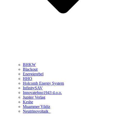
BHKW
Blackout
Energierebel
HHO
Holcomb Energy System
InfinitySAV
Innovatehno1943 d.o.o.
Jupiter Verlag
Keshe
Muammer Yildiz
Neutrinovoltaik