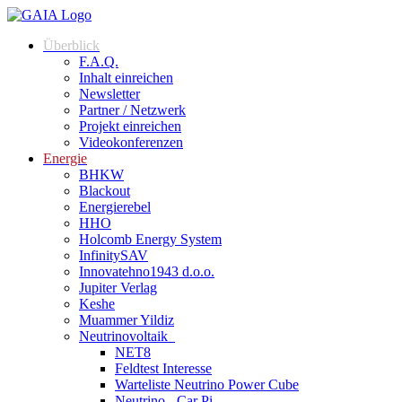
Überblick
F.A.Q.
Inhalt einreichen
Newsletter
Partner / Netzwerk
Projekt einreichen
Videokonferenzen
Energie
BHKW
Blackout
Energierebel
HHO
Holcomb Energy System
InfinitySAV
Innovatehno1943 d.o.o.
Jupiter Verlag
Keshe
Muammer Yildiz
Neutrinovoltaik
NET8
Feldtest Interesse
Warteliste Neutrino Power Cube
Neutrino - Car Pi