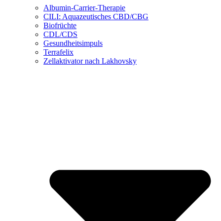
Albumin-Carrier-Therapie
CILI: Aquazeutisches CBD/CBG
Biofrüchte
CDL/CDS
Gesundheitsimpuls
Terrafelix
Zellaktivator nach Lakhovsky