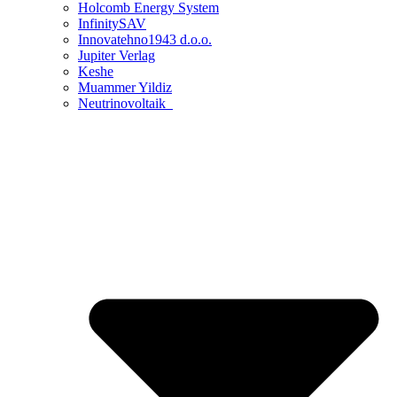
Holcomb Energy System
InfinitySAV
Innovatehno1943 d.o.o.
Jupiter Verlag
Keshe
Muammer Yildiz
Neutrinovoltaik