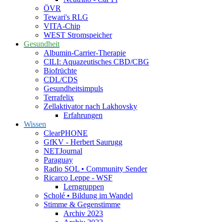
ÖVR
Tewari's RLG
VITA-Chip
WEST Stromspeicher
Gesundheit
Albumin-Carrier-Therapie
CILI: Aquazeutisches CBD/CBG
Biofrüchte
CDL/CDS
Gesundheitsimpuls
Terrafelix
Zellaktivator nach Lakhovsky
Erfahrungen
Wissen
ClearPHONE
GfKV - Herbert Saurugg
NETJournal
Paraguay
Radio SOL • Community Sender
Ricarco Leppe - WSF
Lerngruppen
Scholé • Bildung im Wandel
Stimme & Gegenstimme
Archiv 2023