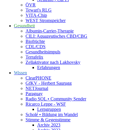
ÖVR
Tewari's RLG
VITA-Chip
WEST Stromspeicher
Gesundheit
Albumin-Carrier-Therapie
CILI: Aquazeutisches CBD/CBG
Biofrüchte
CDL/CDS
Gesundheitsimpuls
Terrafelix
Zellaktivator nach Lakhovsky
Erfahrungen
Wissen
ClearPHONE
GfKV - Herbert Saurugg
NETJournal
Paraguay
Radio SOL • Community Sender
Ricarco Leppe - WSF
Lerngruppen
Scholé • Bildung im Wandel
Stimme & Gegenstimme
Archiv 2023