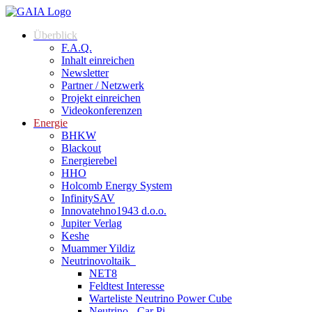
Zum
Inhalt
Überblick
springen
F.A.Q.
Inhalt einreichen
Newsletter
Partner / Netzwerk
Projekt einreichen
Videokonferenzen
Energie
BHKW
Blackout
Energierebel
HHO
Holcomb Energy System
InfinitySAV
Innovatehno1943 d.o.o.
Jupiter Verlag
Keshe
Muammer Yildiz
Neutrinovoltaik
NET8
Feldtest Interesse
Warteliste Neutrino Power Cube
Neutrino - Car Pi