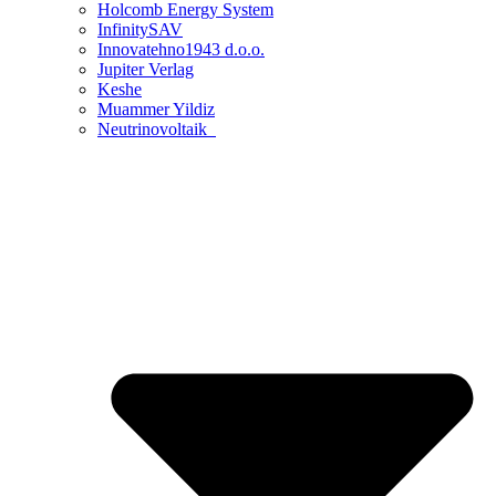
Holcomb Energy System
InfinitySAV
Innovatehno1943 d.o.o.
Jupiter Verlag
Keshe
Muammer Yildiz
Neutrinovoltaik