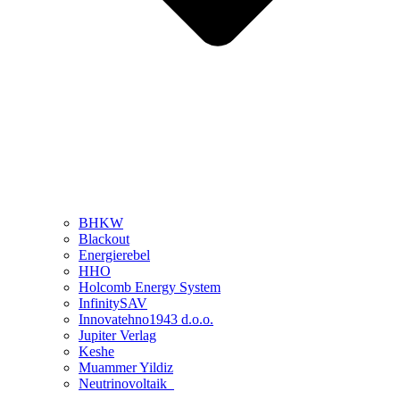
BHKW
Blackout
Energierebel
HHO
Holcomb Energy System
InfinitySAV
Innovatehno1943 d.o.o.
Jupiter Verlag
Keshe
Muammer Yildiz
Neutrinovoltaik