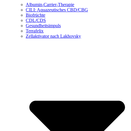
Albumin-Carrier-Therapie
CILI: Aquazeutisches CBD/CBG
Biofrüchte
CDL/CDS
Gesundheitsimpuls
Terrafelix
Zellaktivator nach Lakhovsky