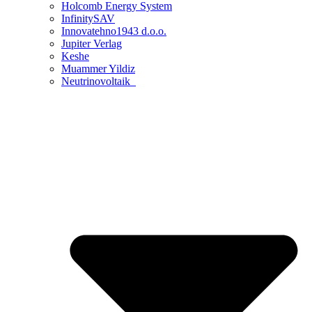
Holcomb Energy System
InfinitySAV
Innovatehno1943 d.o.o.
Jupiter Verlag
Keshe
Muammer Yildiz
Neutrinovoltaik