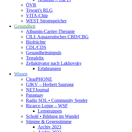
ÖVR
Tewari’s RLG
VITA-Chip
WEST Stromspeicher
Gesundheit
Albumin-Carrier-Therapie
CILI: Aquazeutisches CBD/CBG
Biofrüchte
CDL/CDS
Gesundheitsimpuls
Terrafelix
Zellaktivator nach Lakhovsky
Erfahrungen
Wissen
ClearPHONE
GfKV – Herbert Saurugg
NETJournal
Paraguay
Radio SOL • Community Sender
Ricarco Leppe – WSF
Lerngruppen
Scholé • Bildung im Wandel
Stimme & Gegenstimme
Archiv 2023