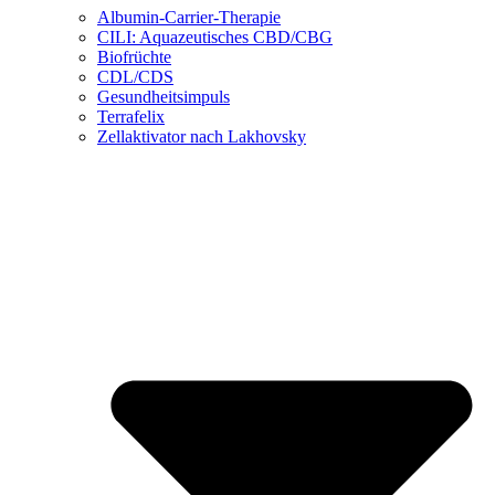
Albumin-Carrier-Therapie
CILI: Aquazeutisches CBD/CBG
Biofrüchte
CDL/CDS
Gesundheitsimpuls
Terrafelix
Zellaktivator nach Lakhovsky