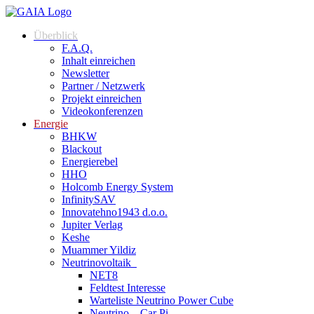
Überblick
F.A.Q.
Inhalt einreichen
Newsletter
Partner / Netzwerk
Projekt einreichen
Videokonferenzen
Energie
BHKW
Blackout
Energierebel
HHO
Holcomb Energy System
InfinitySAV
Innovatehno1943 d.o.o.
Jupiter Verlag
Keshe
Muammer Yildiz
Neutrinovoltaik
NET8
Feldtest Interesse
Warteliste Neutrino Power Cube
Neutrino – Car Pi