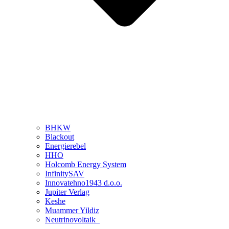
BHKW
Blackout
Energierebel
HHO
Holcomb Energy System
InfinitySAV
Innovatehno1943 d.o.o.
Jupiter Verlag
Keshe
Muammer Yildiz
Neutrinovoltaik