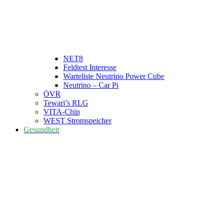
NET8
Feldtest Interesse
Warteliste Neutrino Power Cube
Neutrino – Car Pi
ÖVR
Tewari’s RLG
VITA-Chip
WEST Stromspeicher
Gesundheit