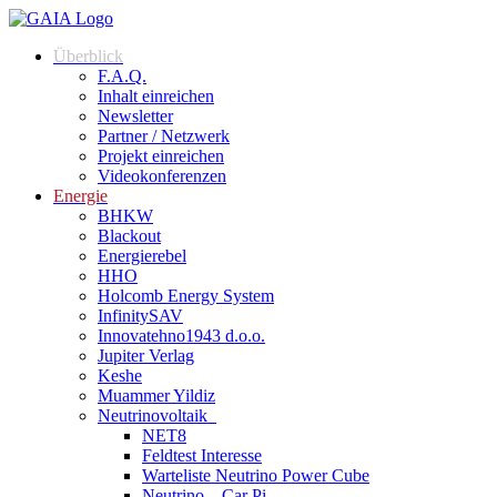
Überblick
F.A.Q.
Inhalt einreichen
Newsletter
Partner / Netzwerk
Projekt einreichen
Videokonferenzen
Energie
BHKW
Blackout
Energierebel
HHO
Holcomb Energy System
InfinitySAV
Innovatehno1943 d.o.o.
Jupiter Verlag
Keshe
Muammer Yildiz
Neutrinovoltaik
NET8
Feldtest Interesse
Warteliste Neutrino Power Cube
Neutrino – Car Pi