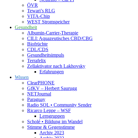
ÖVR
Tewari’s RLG
VITA-Chip
WEST Stromspeicher
Gesundheit
Albumin-Carrier-Therapie
CILI: Aquazeutisches CBD/CBG
Biofrüchte
CDL/CDS
Gesundheitsimpuls
Terrafelix
Zellaktivator nach Lakhovsky
Erfahrungen
Wissen
ClearPHONE
GfKV – Herbert Saurugg
NETJournal
Paraguay
Radio SOL • Community Sender
Ricarco Leppe – WSF
Lerngruppen
Scholé • Bildung im Wandel
Stimme & Gegenstimme
Archiv 2023