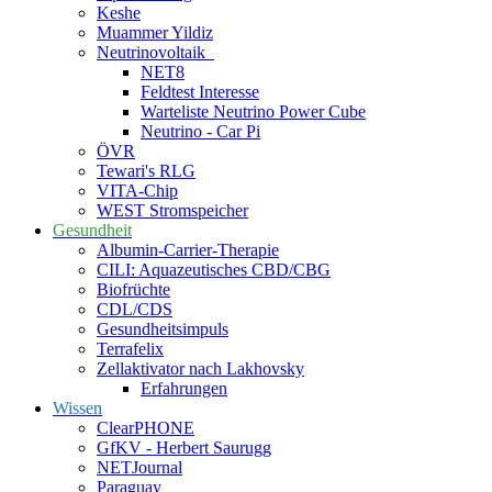
Keshe
Muammer Yildiz
Neutrinovoltaik
NET8
Feldtest Interesse
Warteliste Neutrino Power Cube
Neutrino - Car Pi
ÖVR
Tewari's RLG
VITA-Chip
WEST Stromspeicher
Gesundheit
Albumin-Carrier-Therapie
CILI: Aquazeutisches CBD/CBG
Biofrüchte
CDL/CDS
Gesundheitsimpuls
Terrafelix
Zellaktivator nach Lakhovsky
Erfahrungen
Wissen
ClearPHONE
GfKV - Herbert Saurugg
NETJournal
Paraguay