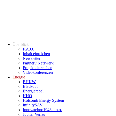
Überblick
F.A.Q.
Inhalt einreichen
Newsletter
Partner / Netzwerk
Projekt einreichen
Videokonferenzen
Energie
BHKW
Blackout
Energierebel
HHO
Holcomb Energy System
InfinitySAV
Innovatehno1943 d.o.o.
Jupiter Verlag