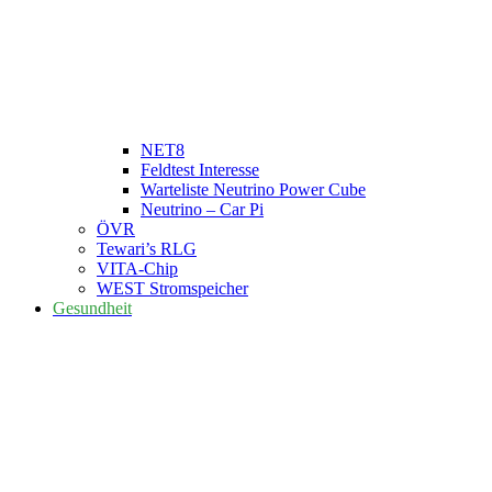
NET8
Feldtest Interesse
Warteliste Neutrino Power Cube
Neutrino – Car Pi
ÖVR
Tewari’s RLG
VITA-Chip
WEST Stromspeicher
Gesundheit