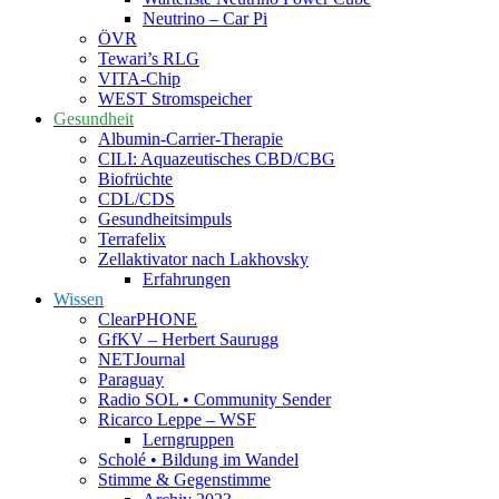
Neutrino – Car Pi
ÖVR
Tewari’s RLG
VITA-Chip
WEST Stromspeicher
Gesundheit
Albumin-Carrier-Therapie
CILI: Aquazeutisches CBD/CBG
Biofrüchte
CDL/CDS
Gesundheitsimpuls
Terrafelix
Zellaktivator nach Lakhovsky
Erfahrungen
Wissen
ClearPHONE
GfKV – Herbert Saurugg
NETJournal
Paraguay
Radio SOL • Community Sender
Ricarco Leppe – WSF
Lerngruppen
Scholé • Bildung im Wandel
Stimme & Gegenstimme