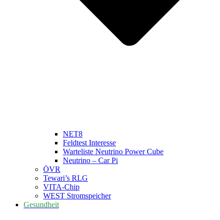
NET8
Feldtest Interesse
Warteliste Neutrino Power Cube
Neutrino – Car Pi
ÖVR
Tewari’s RLG
VITA-Chip
WEST Stromspeicher
Gesundheit