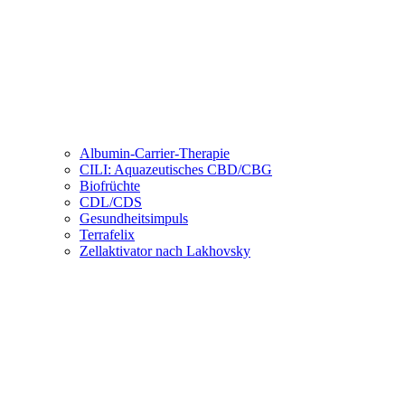
Albumin-Carrier-Therapie
CILI: Aquazeutisches CBD/CBG
Biofrüchte
CDL/CDS
Gesundheitsimpuls
Terrafelix
Zellaktivator nach Lakhovsky