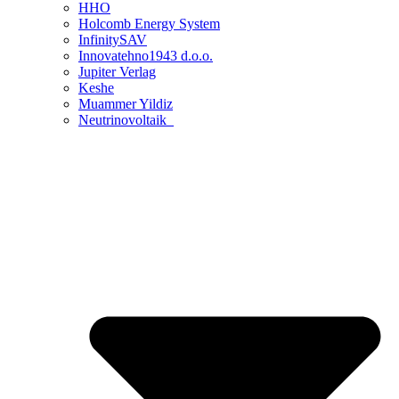
HHO
Holcomb Energy System
InfinitySAV
Innovatehno1943 d.o.o.
Jupiter Verlag
Keshe
Muammer Yildiz
Neutrinovoltaik