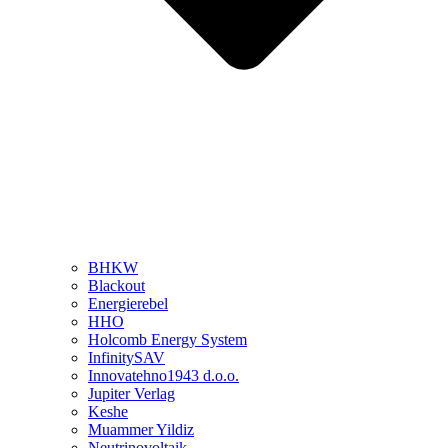
BHKW
Blackout
Energierebel
HHO
Holcomb Energy System
InfinitySAV
Innovatehno1943 d.o.o.
Jupiter Verlag
Keshe
Muammer Yildiz
Neutrinovoltaik