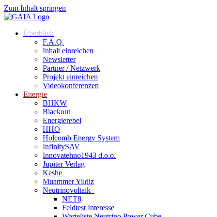
Zum Inhalt springen
Überblick
F.A.Q.
Inhalt einreichen
Newsletter
Partner / Netzwerk
Projekt einreichen
Videokonferenzen
Energie
BHKW
Blackout
Energierebel
HHO
Holcomb Energy System
InfinitySAV
Innovatehno1943 d.o.o.
Jupiter Verlag
Keshe
Muammer Yildiz
Neutrinovoltaik
NET8
Feldtest Interesse
Warteliste Neutrino Power Cube