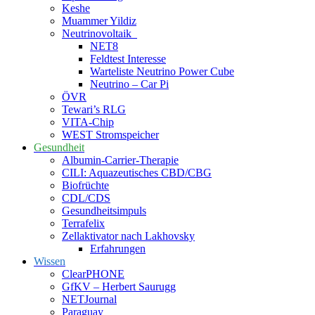
Keshe
Muammer Yildiz
Neutrinovoltaik
NET8
Feldtest Interesse
Warteliste Neutrino Power Cube
Neutrino – Car Pi
ÖVR
Tewari’s RLG
VITA-Chip
WEST Stromspeicher
Gesundheit
Albumin-Carrier-Therapie
CILI: Aquazeutisches CBD/CBG
Biofrüchte
CDL/CDS
Gesundheitsimpuls
Terrafelix
Zellaktivator nach Lakhovsky
Erfahrungen
Wissen
ClearPHONE
GfKV – Herbert Saurugg
NETJournal
Paraguay