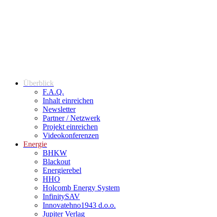
Überblick
F.A.Q.
Inhalt einreichen
Newsletter
Partner / Netzwerk
Projekt einreichen
Videokonferenzen
Energie
BHKW
Blackout
Energierebel
HHO
Holcomb Energy System
InfinitySAV
Innovatehno1943 d.o.o.
Jupiter Verlag