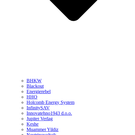
BHKW
Blackout
Energierebel
HHO
Holcomb Energy System
InfinitySAV
Innovatehno1943 d.o.o.
Jupiter Verlag
Keshe
Muammer Yildiz
Neutrinovoltaik