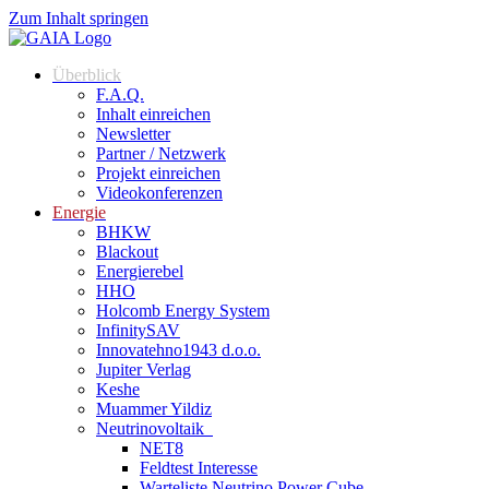
Zum Inhalt springen
Überblick
F.A.Q.
Inhalt einreichen
Newsletter
Partner / Netzwerk
Projekt einreichen
Videokonferenzen
Energie
BHKW
Blackout
Energierebel
HHO
Holcomb Energy System
InfinitySAV
Innovatehno1943 d.o.o.
Jupiter Verlag
Keshe
Muammer Yildiz
Neutrinovoltaik
NET8
Feldtest Interesse
Warteliste Neutrino Power Cube