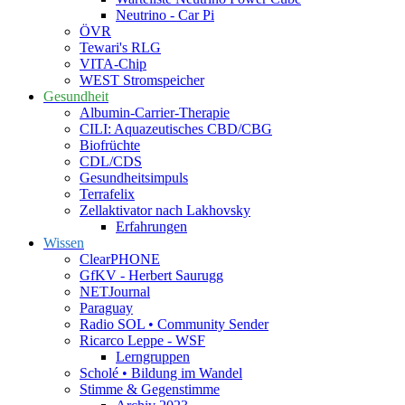
Neutrino - Car Pi
ÖVR
Tewari's RLG
VITA-Chip
WEST Stromspeicher
Gesundheit
Albumin-Carrier-Therapie
CILI: Aquazeutisches CBD/CBG
Biofrüchte
CDL/CDS
Gesundheitsimpuls
Terrafelix
Zellaktivator nach Lakhovsky
Erfahrungen
Wissen
ClearPHONE
GfKV - Herbert Saurugg
NETJournal
Paraguay
Radio SOL • Community Sender
Ricarco Leppe - WSF
Lerngruppen
Scholé • Bildung im Wandel
Stimme & Gegenstimme