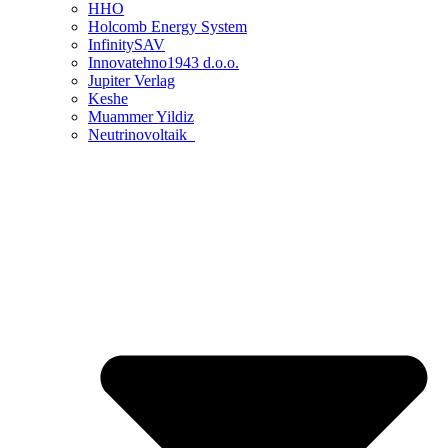
HHO
Holcomb Energy System
InfinitySAV
Innovatehno1943 d.o.o.
Jupiter Verlag
Keshe
Muammer Yildiz
Neutrinovoltaik