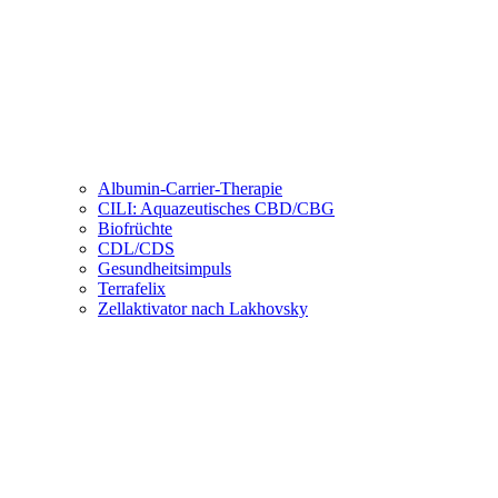
Albumin-Carrier-Therapie
CILI: Aquazeutisches CBD/CBG
Biofrüchte
CDL/CDS
Gesundheitsimpuls
Terrafelix
Zellaktivator nach Lakhovsky