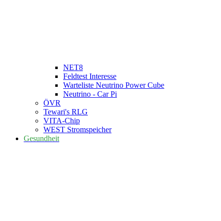
NET8
Feldtest Interesse
Warteliste Neutrino Power Cube
Neutrino - Car Pi
ÖVR
Tewari's RLG
VITA-Chip
WEST Stromspeicher
Gesundheit