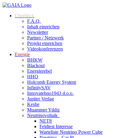
Überblick
F.A.Q.
Inhalt einreichen
Newsletter
Partner / Netzwerk
Projekt einreichen
Videokonferenzen
Energie
BHKW
Blackout
Energierebel
HHO
Holcomb Energy System
InfinitySAV
Innovatehno1943 d.o.o.
Jupiter Verlag
Keshe
Muammer Yildiz
Neutrinovoltaik
NET8
Feldtest Interesse
Warteliste Neutrino Power Cube
Neutrino – Car Pi