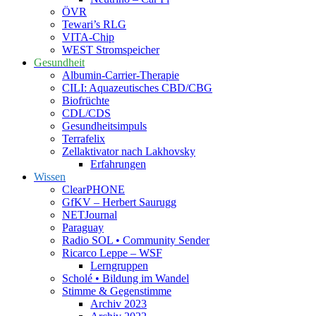
ÖVR
Tewari’s RLG
VITA-Chip
WEST Stromspeicher
Gesundheit
Albumin-Carrier-Therapie
CILI: Aquazeutisches CBD/CBG
Biofrüchte
CDL/CDS
Gesundheitsimpuls
Terrafelix
Zellaktivator nach Lakhovsky
Erfahrungen
Wissen
ClearPHONE
GfKV – Herbert Saurugg
NETJournal
Paraguay
Radio SOL • Community Sender
Ricarco Leppe – WSF
Lerngruppen
Scholé • Bildung im Wandel
Stimme & Gegenstimme
Archiv 2023