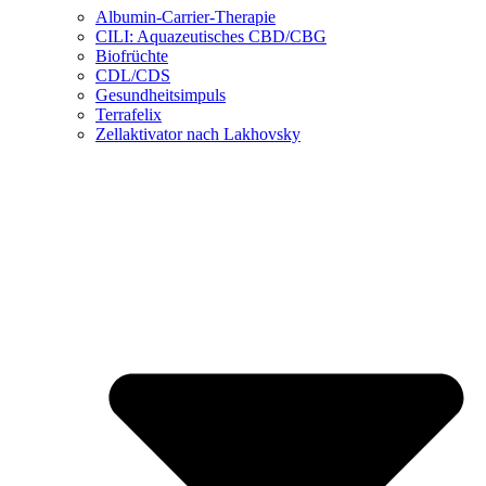
Albumin-Carrier-Therapie
CILI: Aquazeutisches CBD/CBG
Biofrüchte
CDL/CDS
Gesundheitsimpuls
Terrafelix
Zellaktivator nach Lakhovsky