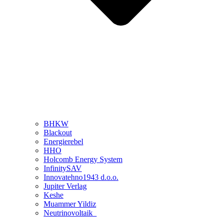
BHKW
Blackout
Energierebel
HHO
Holcomb Energy System
InfinitySAV
Innovatehno1943 d.o.o.
Jupiter Verlag
Keshe
Muammer Yildiz
Neutrinovoltaik