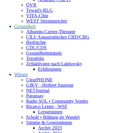
ÖVR
Tewari's RLG
VITA-Chip
WEST Stromspeicher
Gesundheit
Albumin-Carrier-Therapie
CILI: Aquazeutisches CBD/CBG
Biofrüchte
CDL/CDS
Gesundheitsimpuls
Terrafelix
Zellaktivator nach Lakhovsky
Erfahrungen
Wissen
ClearPHONE
GfKV - Herbert Saurugg
NETJournal
Paraguay
Radio SOL • Community Sender
Ricarco Leppe - WSF
Lerngruppen
Scholé • Bildung im Wandel
Stimme & Gegenstimme
Archiv 2023