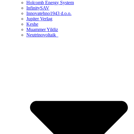
Holcomb Energy System
InfinitySAV
Innovatehno1943 d.o.o.
Jupiter Verlag
Keshe
Muammer Yildiz
Neutrinovoltaik