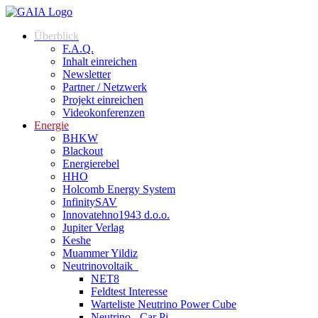
Zum
Inhalt
Überblick
springen
F.A.Q.
Inhalt einreichen
Newsletter
Partner / Netzwerk
Projekt einreichen
Videokonferenzen
Energie
BHKW
Blackout
Energierebel
HHO
Holcomb Energy System
InfinitySAV
Innovatehno1943 d.o.o.
Jupiter Verlag
Keshe
Muammer Yildiz
Neutrinovoltaik
NET8
Feldtest Interesse
Warteliste Neutrino Power Cube
Neutrino - Car Pi