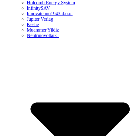
Holcomb Energy System
InfinitySAV
Innovatehno1943 d.o.o.
Jupiter Verlag
Keshe
Muammer Yildiz
Neutrinovoltaik