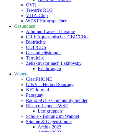
ÖVR
Tewari’s RLG
VITA-Chip
WEST Stromspeicher
Gesundheit
Albumin-Carrier-Therapie
CILI: Aquazeutisches CBD/CBG
Biofrüchte
CDL/CDS
Gesundheitsimpuls
Terrafelix
Zellaktivator nach Lakhovsky
Erfahrungen
Wissen
ClearPHONE
GfKV – Herbert Saurugg
NETJournal
Paraguay
Radio SOL • Community Sender
Ricarco Leppe – WSF
Lerngruppen
Scholé • Bildung im Wandel
Stimme & Gegenstimme
Archiv 2023