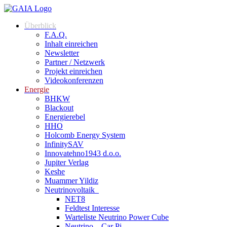
Überblick
F.A.Q.
Inhalt einreichen
Newsletter
Partner / Netzwerk
Projekt einreichen
Videokonferenzen
Energie
BHKW
Blackout
Energierebel
HHO
Holcomb Energy System
InfinitySAV
Innovatehno1943 d.o.o.
Jupiter Verlag
Keshe
Muammer Yildiz
Neutrinovoltaik
NET8
Feldtest Interesse
Warteliste Neutrino Power Cube
Neutrino – Car Pi