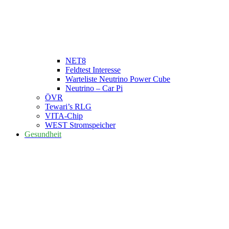
NET8
Feldtest Interesse
Warteliste Neutrino Power Cube
Neutrino – Car Pi
ÖVR
Tewari’s RLG
VITA-Chip
WEST Stromspeicher
Gesundheit