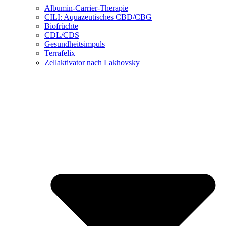
Albumin-Carrier-Therapie
CILI: Aquazeutisches CBD/CBG
Biofrüchte
CDL/CDS
Gesundheitsimpuls
Terrafelix
Zellaktivator nach Lakhovsky