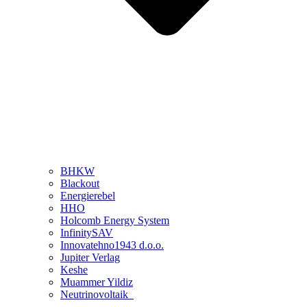
BHKW
Blackout
Energierebel
HHO
Holcomb Energy System
InfinitySAV
Innovatehno1943 d.o.o.
Jupiter Verlag
Keshe
Muammer Yildiz
Neutrinovoltaik