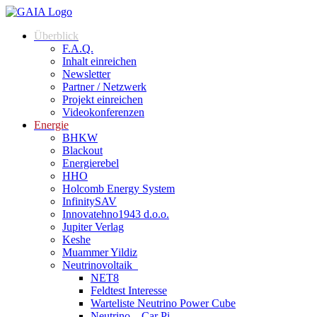
Überblick
F.A.Q.
Inhalt einreichen
Newsletter
Partner / Netzwerk
Projekt einreichen
Videokonferenzen
Energie
BHKW
Blackout
Energierebel
HHO
Holcomb Energy System
InfinitySAV
Innovatehno1943 d.o.o.
Jupiter Verlag
Keshe
Muammer Yildiz
Neutrinovoltaik
NET8
Feldtest Interesse
Warteliste Neutrino Power Cube
Neutrino – Car Pi