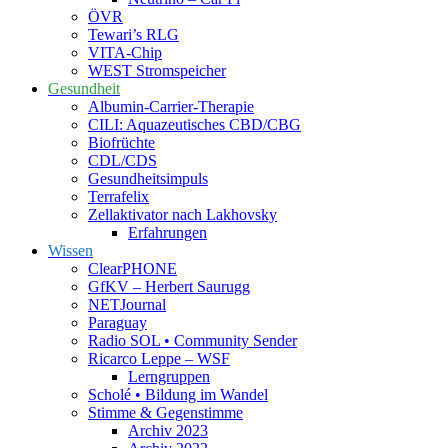
ÖVR
Tewari’s RLG
VITA-Chip
WEST Stromspeicher
Gesundheit
Albumin-Carrier-Therapie
CILI: Aquazeutisches CBD/CBG
Biofrüchte
CDL/CDS
Gesundheitsimpuls
Terrafelix
Zellaktivator nach Lakhovsky
Erfahrungen
Wissen
ClearPHONE
GfKV – Herbert Saurugg
NETJournal
Paraguay
Radio SOL • Community Sender
Ricarco Leppe – WSF
Lerngruppen
Scholé • Bildung im Wandel
Stimme & Gegenstimme
Archiv 2023